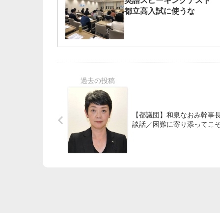
英語スピーキングテスト
都立高入試に使うな
【都議団】和泉なおみ幹事
談話／困難に寄り添ってこ