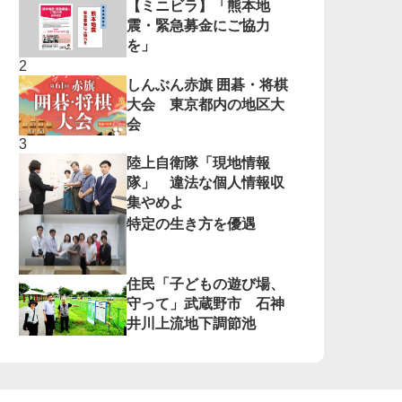
【ミニビラ】「熊本地
震・緊急募金にご協力
を」
しんぶん赤旗 囲碁・将棋
大会 東京都内の地区大
会
陸上自衛隊「現地情報
隊」 違法な個人情報収
集やめよ
特定の生き方を優遇
住民「子どもの遊び場、
守って」武蔵野市 石神
井川上流地下調節池