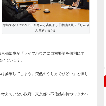
懇談するワタナベマモルさんと吉良よし子参院議員（「しんぶ
ん赤旗」提供）
東京都知事が「ライブハウスに自粛要請を個別にす
抱いています。
ちは萎縮してしまう。突然のやり方でひどい」と憤り
を考えていない政府・東京都へ不信感を持つワタナベ