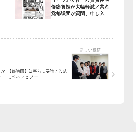
【ビラ】公社一般賃貸住宅
修繕負担が大幅軽減／共産
党都議団が質問、申し入れ
で迫る
長が
【都議団】知事らに要請／入試
そ
にベネッセ ノー