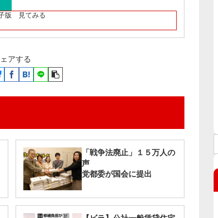
子版 見てみる
ェアする
「戦争法廃止」１５万人の
声
党都委が国会に提出