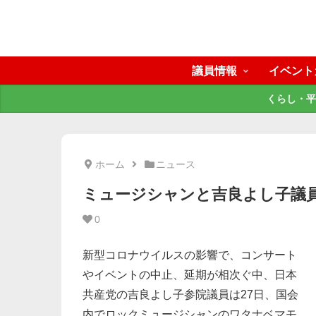
議員情報
イベント
くらし・平
ホーム
ニュース
ミュージシャンと吉良よし子議
0
新型コロナウイルスの影響で、コンサート
やイベントの中止、延期が相次ぐ中、日本
共産党の吉良よし子参院議員は27日、国会
内でロックミュージシャンのワタナベマモ