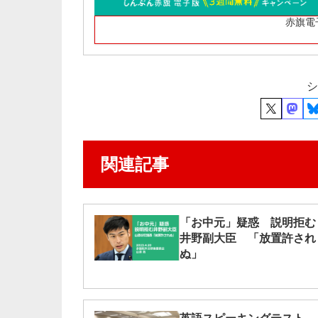
赤旗電
シ
関連記事
「お中元」疑惑 説明拒む
井野副大臣 「放置許され
ぬ」