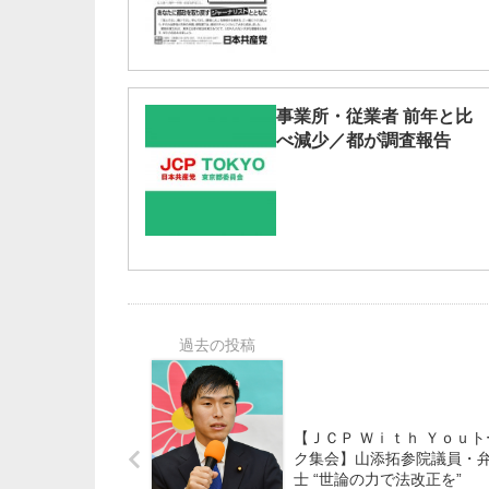
事業所・従業者 前年と比
べ減少／都が調査報告
【ＪＣＰ Ｗｉｔｈ Ｙｏｕト
ク集会】山添拓参院議員・
士 “世論の力で法改正を”