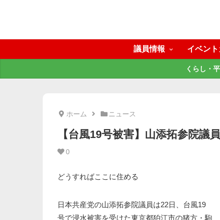
議員情報
イベント
くらし・平
ホーム
ニュース
【台風19号被害】山添拓参院議
0
どうすればここに住める
日本共産党の山添拓参院議員は22日、台風19
号で浸水被害を受けた東京都狛江市の猪方・駒