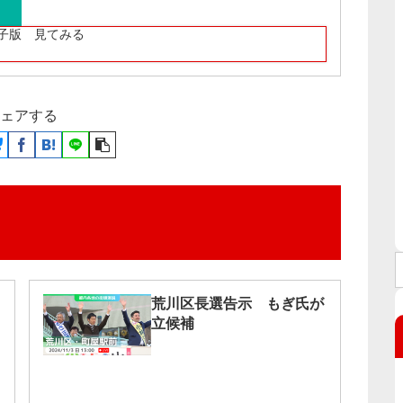
子版 見てみる
ェアする
荒川区長選告示 もぎ氏が
立候補