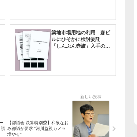
築地市場用地の利用 森ビ
ルにひそかに検討委託
「しんぶん赤旗」入手の内
部文書で癒着明らかに
ー
【都議会 決算特別委】和泉なお
弁護
み都議が要求 “河川監視カメラ
増やせ”