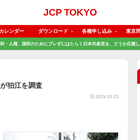
JCP TOKYO
カレンダー
ダウンロード
各種申し込み
東京
和・人権、国民のためにブレずにはたらく日本共産党を、どうか応援し
員が狛江を調査
2019-10-23