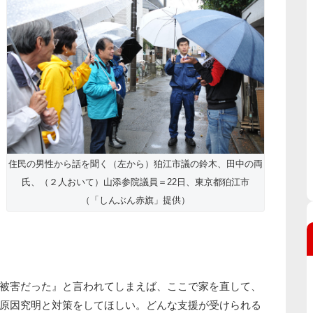
住民の男性から話を聞く（左から）狛江市議の鈴木、田中の両
氏、（２人おいて）山添参院議員＝22日、東京都狛江市
（「しんぶん赤旗」提供）
被害だった』と言われてしまえば、ここで家を直して、
原因究明と対策をしてほしい。どんな支援が受けられる