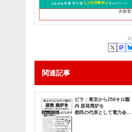
赤旗電
シ
関連記事
ビラ：東京から250キロ圏
内 原発廃炉を
都民の代表として電力会社
に要請する