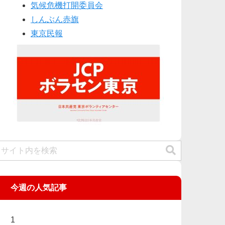
気候危機打開委員会
しんぶん赤旗
東京民報
今週の人気記事