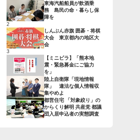
東海汽船船員が飲酒乗
務 島民の命・暮らし保
障を
しんぶん赤旗 囲碁・将棋
大会 東京都内の地区大
会
【ミニビラ】「熊本地
震・緊急募金にご協力
を」
陸上自衛隊「現地情報
隊」 違法な個人情報収
集やめよ
都営住宅 「対象絞り」の
からくり解明 共産党 都議
団入居申込者の実態調査