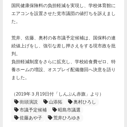
国民健康保険料の負担軽減を実現し、学校体育館に
エアコンを設置させた党市議団の値打ちを訴えまし
た。
荒井、佐藤、奥村の各市議予定候補は、国保料の連
続値上げをし、強引な差し押さえをする現市政を批
判。
負担軽減制度をさらに拡充し、学校給食費ゼロ、特
養ホームの増設、オスプレイ配備撤回へ決意を語り
ました。
（2019年３月19日付「しんぶん赤旗」より）
街頭演説
山添拓
奥村ひろし
市議予定候補
昭島市議選
佐藤あや子
荒井ひろゆき