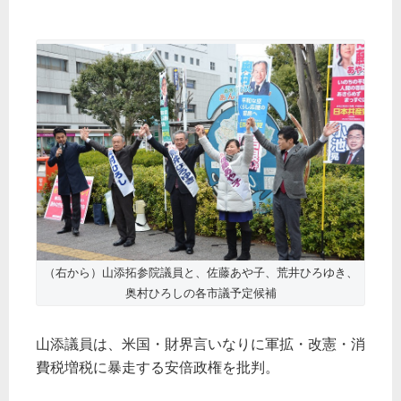
（右から）山添拓参院議員と、佐藤あや子、荒井ひろゆき、
奥村ひろしの各市議予定候補​
山添議員は、米国・財界言いなりに軍拡・改憲・消
費税増税に暴走する安倍政権を批判。