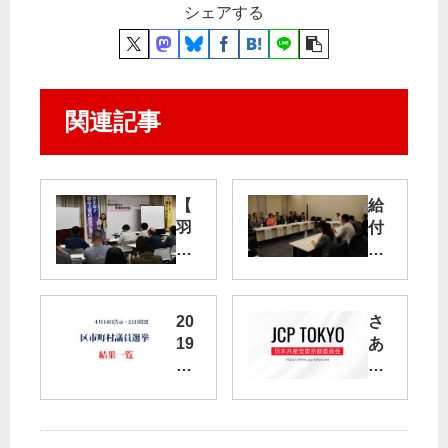
シェアする
関連記事
【
給
羽
付
田
制
低
奨
空
学
飛
金
20
さ
行
の
19
あ
ル
有
年
解
ー
り
統
散
ト
方
一
・
】
を
地
総
練
話