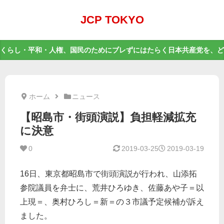
JCP TOKYO
くらし・平和・人権、国民のためにブレずにはたらく日本共産党を、ど
ホーム
ニュース
【昭島市・街頭演説】負担軽減拡充
に決意
0
2019-03-25
2019-03-19
16日、東京都昭島市で街頭演説が行われ、山添拓
参院議員を弁士に、荒井ひろゆき、佐藤あや子＝以
上現＝、奥村ひろし＝新＝の３市議予定候補が訴え
ました。