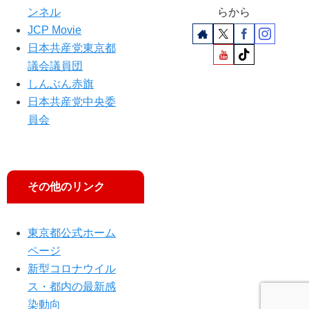
対
参
ンネル
らから
候
集
院
補
JCP Movie
会
議
街
日本共産党東京都
員
頭
議会議員団
が
へ
しんぶん赤旗
参
加
日本共産党中央委
員会
その他のリンク
東京都公式ホーム
ページ
新型コロナウイル
ス・都内の最新感
染動向