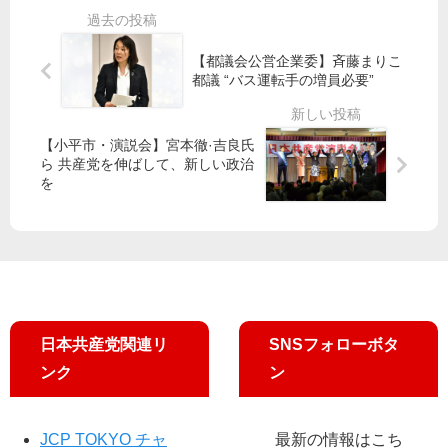
方
選
馬
し
選
挙
区
合
挙
【都議会公営企業委】斉藤まりこ
で
う
結
笠
都議 “バス運転手の増員必要​”
元
果
井
Ｊ
若
一
・
Ａ
者
覧
宮
【小平市・演説会】宮本徹·吉良氏
Ｌ
と
本
ら 共産党を伸ばして、新しい政治
機
国
・
を
長
会
池
迎
議
内
え
員
の
学
が
東
習
シ
京
会
ン
ブ
／
ポ
ロ
日本共産党関連リ
SNSフォローボタ
豊
／
ッ
ンク
ン
島
田
ク
区
村
３
で
智
比
反
子
JCP TOKYO チャ
最新の情報はこち
例