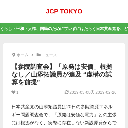
JCP TOKYO
くらし・平和・人権、国民のためにブレずにはたらく日本共産党を、ど
ホーム
ニュース
【参院調査会】「原発は安価」根拠
なし／山添拓議員が追及 “虚構の試
算を前提”
1
2019-03-08
2019-02-26
日本共産党の山添拓議員は20日の参院資源エネル
ギー問題調査会で、「原発は安価な電力」との主張
には根拠がなく、実際に存在しない新設原発からで