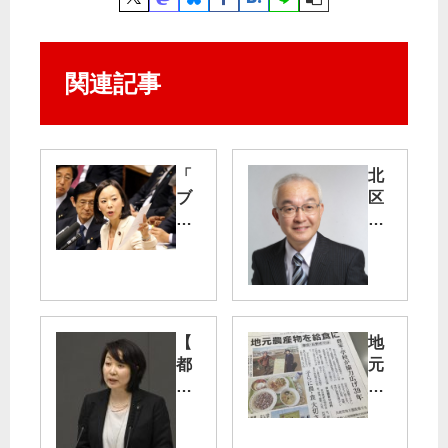
関連記事
「
北
ブ
区
ラ
議
ッ
選
ク
の
研
予
修
定
」
候
【
地
是
補
都
元
正
議
農
を
会
産
参
】
物
院