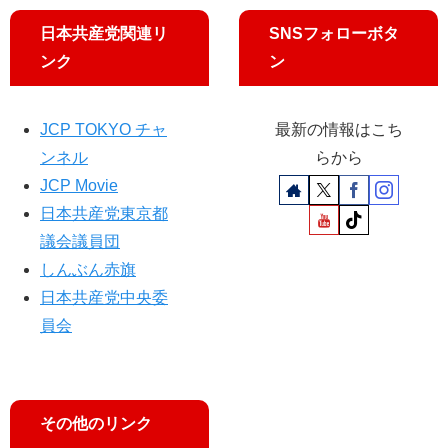
暮
日本共産党関連リ
SNSフォローボタ
ら
ンク
ン
し
優
先
求
JCP TOKYO チャ
最新の情報はこち
め
ンネル
らから
る
JCP Movie
日本共産党東京都
議会議員団
しんぶん赤旗
日本共産党中央委
員会
その他のリンク