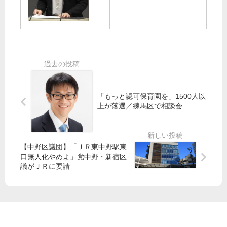
大
を
予
型
給
算
開
食
委
発
に
編
吉
重
良
の
氏
都
に
予
厚
「もっと認可保育園を」1500人以
算
上が落選／練馬区で相談会
労
案
相
可
「
決
把
【中野区議団】「ＪＲ東中野駅東
握
口無人化やめよ」党中野・新宿区
斉
に
議がＪＲに要請 ​
藤
つ
ま
と
り
め
こ
る
都
」
議