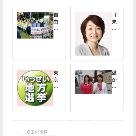
自
《
由
東
に
京
も
都
の
議
言
選
え
足
な
立
い
》
東
温
社
斉
京
か
会
藤
・
い
に
氏
府
足
さ
を
中
立
せ
擁
市
区
な
立
:
に
い
１
尽
／
議
力
人
席
事