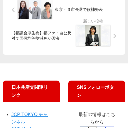
増
区
介
東京・３市長選で候補発表
め
長
入
ざ
・
市
し
区
民
訴
議
と
【都議会厚生委】都ファ・自公反
え
選
野
対で国保均等割減免が否決
斉
党
藤
抗
氏
議
ら
宣
結
伝
果
報
告
日本共産党関連リ
SNSフォローボタ
ンク
ン
JCP TOKYO チャ
最新の情報はこち
ンネル
らから