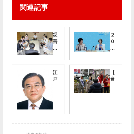
関連記事
災
２
害
０
防
２
止
２
へ
参
残
院
江
【
土
選
戸
台
規
川
東
制
た
区
区
を
た
長
長
／
か
選
選
都
い
】
知
が
沢
小
事
政
田
高
に
治
氏
あ
共
動