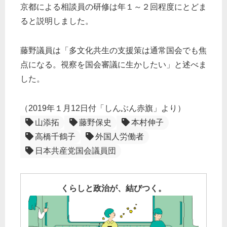
京都による相談員の研修は年１～２回程度にとどま
ると説明しました。
藤野議員は「多文化共生の支援策は通常国会でも焦
点になる。視察を国会審議に生かしたい」と述べま
した。
（2019年１月12日付「しんぶん赤旗」より）
山添拓
藤野保史
本村伸子
高橋千鶴子
外国人労働者
日本共産党国会議員団
くらしと政治が、結びつく。