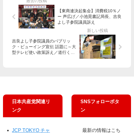
を
き
産
か
【東商連決起集会】消費税10％ノ
擁
ら
党
す
ー 声広げ／小池晃書記局長、吉良
立
氏
都
女
よし子参院議員訴え ​
が
議
性
第
団
後
一
援
吉良よし子参院議員のパブリッ
声 ​
会
ク・ビューイング宣伝 話題に～大
「
集
型テレビ使い政策訴え／道行く
福
人々がスマホ撮影
い
祉
を
田
削
村
っ
副
て
委
き
員
日本共産党関連リ
SNSフォローボタ
た
長
自
ンク
ン
訴
公
え
区
政
JCP TOKYO チャ
最新の情報はこち