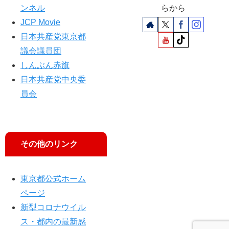
を
ンネル
らから
転
JCP Movie
換
日本共産党東京都
」
議会議員団
しんぶん赤旗
日本共産党中央委
員会
その他のリンク
東京都公式ホーム
ページ
新型コロナウイル
ス・都内の最新感