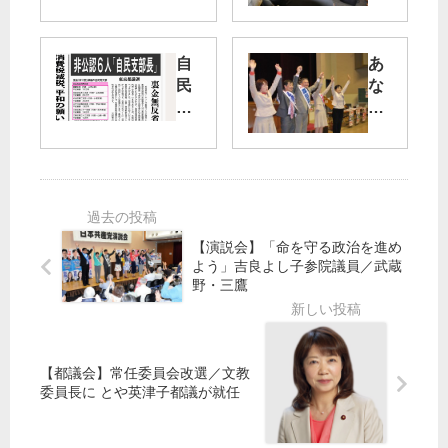
保
険
気
証
泡
自
あ
存
の
民
な
続
調
非
た
を
査
公
の
を
認
願
６
い
人
共
「
産
自
党
【演説会】「命を守る政治を進め
民
へ
よう」吉良よし子参院議員／武蔵
支
東
野・三鷹
部
久
長
留
」
米
市
【都議会】常任委員会改選／文教
委員長に とや英津子都議が就任
・
東
大