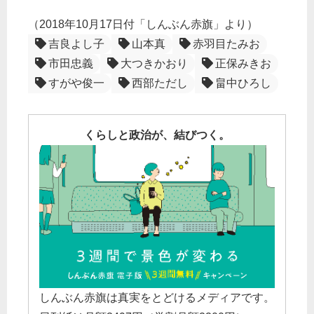
（2018年10月17日付「しんぶん赤旗」より）
吉良よし子
山本真
赤羽目たみお
市田忠義
大つきかおり
正保みきお
すがや俊一
西部ただし
畠中ひろし
くらしと政治が、結びつく。
しんぶん赤旗は真実をとどけるメディアです。