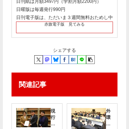
日刊紙は月額3497円（学割月額2200円）
日曜版は毎週発行990円
日刊電子版は、ただいま３週間無料おためし中
赤旗電子版 見てみる
シェアする
関連記事
現
外
行
環
の
道