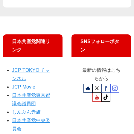
和
市
で
演
説
会
日本共産党関連リ
SNSフォローボタ
ンク
ン
JCP TOKYO チャ
最新の情報はこち
ンネル
らから
JCP Movie
日本共産党東京都
議会議員団
しんぶん赤旗
日本共産党中央委
員会