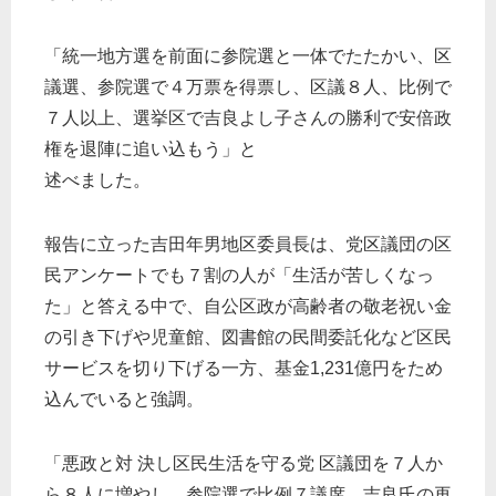
「統一地方選を前面に参院選と一体でたたかい、区
議選、参院選で４万票を得票し、区議８人、比例で
７人以上、選挙区で吉良よし子さんの勝利で安倍政
権を退陣に追い込もう」と
述べました。
報告に立った吉田年男地区委員長は、党区議団の区
民アンケートでも７割の人が「生活が苦しくなっ
た」と答える中で、自公区政が高齢者の敬老祝い金
の引き下げや児童館、図書館の民間委託化など区民
サービスを切り下げる一方、基金1,231億円をため
込んでいると強調。
「悪政と対 決し区民生活を守る党 区議団を７人か
ら８人に増やし、参院選で比例７議席、吉良氏の再