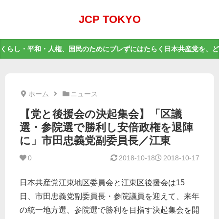
JCP TOKYO
くらし・平和・人権、国民のためにブレずにはたらく日本共産党を、ど
ホーム
ニュース
【党と後援会の決起集会】「区議
選・参院選で勝利し安倍政権を退陣
に」市田忠義党副委員長／江東
0
2018-10-18
2018-10-17
日本共産党江東地区委員会と江東区後援会は15
日、市田忠義党副委員長・参院議員を迎えて、来年
の統一地方選、参院選で勝利を目指す決起集会を開