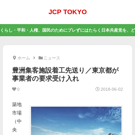
JCP TOKYO
くらし・平和・人権、国民のためにブレずにはたらく日本共産党を、ど
ホーム
ニュース
豊洲集客施設着工先送り／東京都が
事業者の要求受け入れ
0
2018-06-02
築地
市場
（中
央