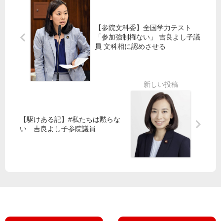
正
究
断
と
に
を
腐
介
【参院文科委】全国学力テスト
敗
入
「参加強制権ない」 吉良よし子議
衆
・
経
員 文科相に認めさせる
院
市
済
経
民
安
産
い
保
委
じ
法
で
め
案
笠
井
【駆けある記】#私たちは黙らな
党
管
亮
い 吉良よし子参院議員
５
理
議
氏
強
員
勝
化
利
許
で
さ
市
れ
政
ぬ
転
換
田