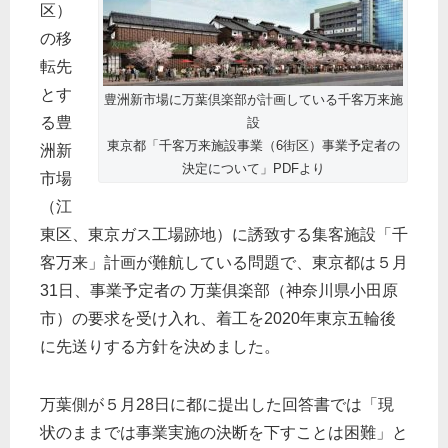
区）
の移
転先
とす
豊洲新市場に万葉倶楽部が計画している千客万来施
る豊
設
東京都「千客万来施設事業（6街区）事業予定者の
洲新
決定について」PDFより
市場
（江
東区、東京ガス工場跡地）に誘致する集客施設「千
客万来」計画が難航している問題で、東京都は５月
31日、事業予定者の 万葉俱楽部（神奈川県小田原
市）の要求を受け入れ、着工を2020年東京五輪後
に先送りする方針を決めました。
万葉側が５月28日に都に提出した回答書では「現
状のままでは事業実施の決断を下すことは困難」と