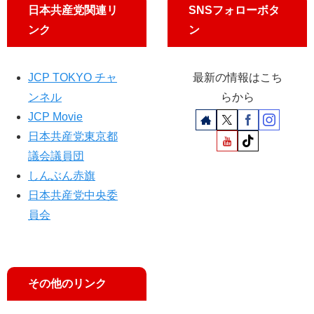
日本共産党関連リ
SNSフォローボタ
を
村
智
ンク
ン
子
氏
追
JCP TOKYO チャ
最新の情報はこち
及
ンネル
らから
JCP Movie
日本共産党東京都
議会議員団
しんぶん赤旗
日本共産党中央委
員会
その他のリンク