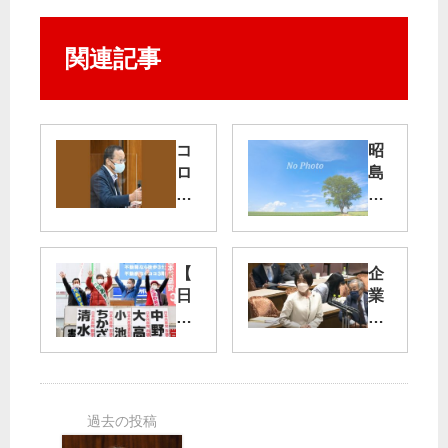
関連記事
コ
昭
ロ
島
ナ
市
禍
長
選
事
【
企
業
黒
日
業
者
川
野
活
支
氏
市
動
援
及
議
・
の
ば
選
学
政
ず
】
術
治
不
研
決