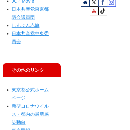
JCP Movie
吉
良
日本共産党東京都
議
議会議員団
員
しんぶん赤旗
が
参
日本共産党中央委
加
員会
その他のリンク
東京都公式ホーム
ページ
新型コロナウイル
ス・都内の最新感
染動向