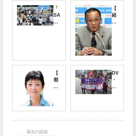
「
【
SA
経
VE
産
外
相
苑
辞
」
任
集
】
会
笠
井
蓮
政
【
DV
舫
策
都
・
氏
委
議
性
飛
員
団
暴
び
長
】
力
入
が
都
な
り
会
の
く
見
コ
そ
“菅
ロ
う
原
ナ
氏