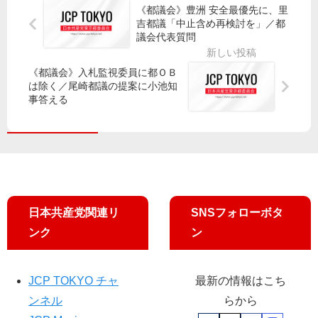
対
「
《都議会》豊洲 安全最優先に、里
は
吉都議「中止含め再検討を」／都
応
あ
国
議会代表質問
不
る
会
十
こ
で
分
う
《都議会》入札監視委員に都ＯＢ
説
は除く／尾崎都議の提案に小池知
／
よ
明
事答える
和
を”
泉
む
な
ら
お
さ
み
き
幹
ロ
事
ー
長
ド
日本共産党関連リ
SNSフォローボタ
が
」
ンク
ン
談
パ
話
レ
ー
JCP TOKYO チャ
最新の情報はこち
ド
ンネル
らから
に