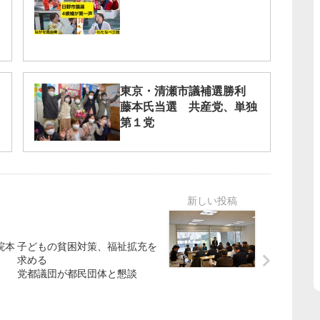
東京・清瀬市議補選勝利
藤本氏当選 共産党、単独
第１党
院本
子どもの貧困対策、福祉拡充を
求める
党都議団が都民団体と懇談