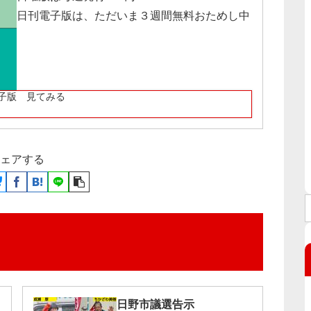
日刊電子版は、ただいま３週間無料おためし中
子版 見てみる
ェアする
日野市議選告示