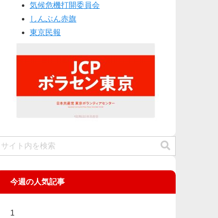
気候危機打開委員会
しんぶん赤旗
東京民報
今週の人気記事