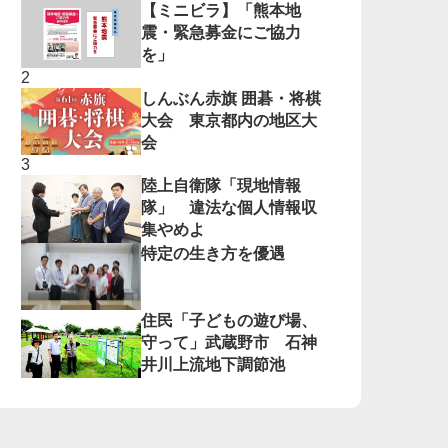
【ミニビラ】「熊本地
震・緊急募金にご協力
を」
しんぶん赤旗 囲碁・将棋
大会 東京都内の地区大
会
陸上自衛隊「現地情報
隊」 違法な個人情報収
集やめよ
特定の生き方を優遇
住民「子どもの遊び場、
守って」武蔵野市 石神
井川上流地下調節池