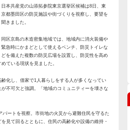
日本共産党の山添拓参院東京選挙区候補は8日、東
京都墨田区の防災施設や街づくりを視察し、要望を
聞きました。
同区京島の木造密集地域では、地域内に消火装備や
緊急時にかまどとして使えるベンチ、防災トイレな
どを備えた複数の防災広場を設置し、防災性を高め
すめている現状を見ました。
高齢化し、借家で1人暮らしをする人が多くなってい
上が不可欠と強調。「地域のコミュニティーを壊さな
東アパートを視察。市街地の火災から避難住民を守るた
どを見て回るとともに、住民の高齢化や設備の維持・