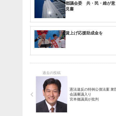
都議会委 共・民・維が意
見書
賃上げ応援助成金を
憲法違反の特例公債法案 衆
会議審議入り
宮本徹議員が批判