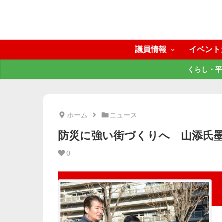
議員情報
イベント
くらし・平
ホーム
ニュース
防災に強い街づくりへ 山添氏
0