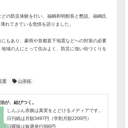
などの防災体験を行い、福嶋和明館長と懇談。福嶋氏
って薄れてきている危惧を語りました。
位にもあり、豪雨や首都直下地震などへの対策の必要
、地域の人にとって住みよく、防災に強い街づくりを
院選
山添拓
治が、結びつく。
しんぶん赤旗は真実をとどけるメディアです。
日刊紙は月額3497円（学割月額2200円）
日曜版は毎週発行990円