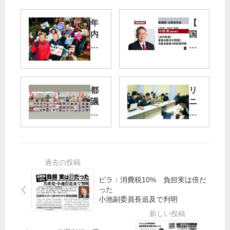
年
【
内
国
最
会
後
質
の
問
19
】
都
リ
日
7/6
議
ニ
行
（
選
ア
動
月
勝
“来
）
利
住
年
小
を
宅
こ
池
力
庭
そ
晃
に
か
安
書
ビラ：消費税10% 負担実は倍だ
総
ら
倍
記
った
選
出
政
局
小池副委員長追及で判明
挙
水
権
長
で
倒
・
の
国
そ
参