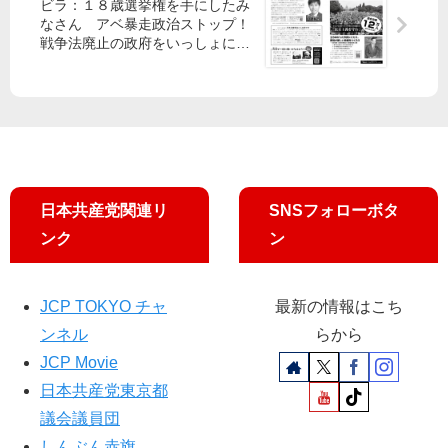
ビラ：１８歳選挙権を手にしたみ
躍
交
う”
議
なさん アベ暴走政治ストップ！
進
省
院
戦争法廃止の政府をいっしょに実
を
議
現させましょう
／
現
員
共
地
が
産
確
参
19
認
議
都
せ
院
議
ず
決
日本共産党関連リ
SNSフォローボタ
勢
算
ぞ
委
ンク
ン
ろ
員
い
会
で
JCP TOKYO チャ
最新の情報はこち
志
質
ンネル
らから
位
問
JCP Movie
委
し
員
ま
日本共産党東京都
長
す
議会議員団
訴
しんぶん赤旗