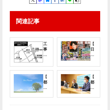
関連記事
工
【
事
日
中
曜
止
版
な
4
ど
月
訴
18
【
【
え
日
都
都
／
号
知
委
東
】
事
員
京
大
選
会
外
阪
】
】
環
小
コ