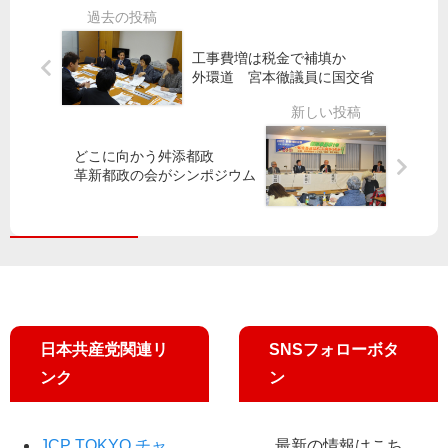
道
医
池
ロ
訴
療
都
ナ
工事費増は税金で補填か
訟
崩
知
か
外環道 宮本徹議員に国交省
壊
事
ら
原
の
公
命
告
危
約
守
団
機
ど
る
どこに向かう舛添都政
・
の
う
／
革新都政の会がシンポジウム
弁
背
な
緊
護
景
っ
急
士
は
た
政
が
…
？
策
会
／
「
を
見
「
７
発
ヒ
つ
表
ヤ
の
し
日本共産党関連リ
SNSフォローボタ
リ
ゼ
ま
ンク
ン
・
ロ
し
ハ
」
た
ッ
苦
JCP TOKYO チャ
最新の情報はこち