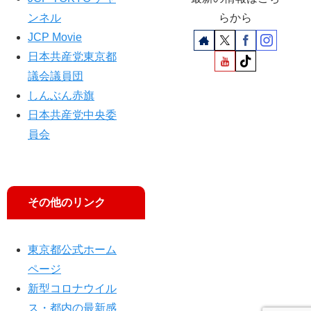
ト
し
ンネル
らから
」
い
相
JCP Movie
言
次
い
日本共産党東京都
ぐ
訳
議会議員団
羽
しんぶん赤旗
田
低
日本共産党中央委
空
員会
飛
行
その他のリンク
東京都公式ホーム
ページ
新型コロナウイル
ス・都内の最新感