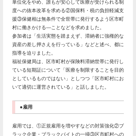
単位化をやめ、誰もが安心して医療が受けられる制
度への抜本改革を求める②国保料・税の負担軽減支
援③保健相は無条件で全世帯に発行するよう区市町
村に働きかける―ことなどを求めました。
参加者は「生活実態を踏まえず、滞納者に強権的な
資産の差し押さえを行っている」などと述べ、都に
指導を迫りました。
福祉保健局は、区市町村が保険料滞納世帯に発行し
ている短期証について「医療を制限することを目的
としているものではない」としつつ「区市町村にお
いて適切に運営されている」と話しました。
●雇用
雇用では、①正規雇用を増やすなどの対策強化②ブ
ラック企業・ブラックバイトの一掃③区市町村への