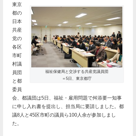
東京
都の
日本
共産
党の
各区
市町
村議
福祉保健局と交渉する共産党議員団
員団
＝5日、東京都庁
と都
委員
会、都議団は5日、福祉・雇用問題で舛添要一知事
に申し入れ書を提出し、担当局に要請しました。都
議8人と45区市町の議員ら100人余が参加しまし
た。