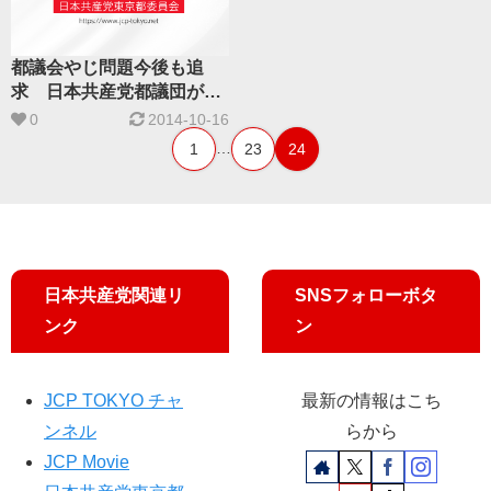
都議会やじ問題今後も追
求 日本共産党都議団が会
見で決意
0
2014-10-16
…
1
23
24
日本共産党関連リ
SNSフォローボタ
ンク
ン
JCP TOKYO チャ
最新の情報はこち
ンネル
らから
JCP Movie