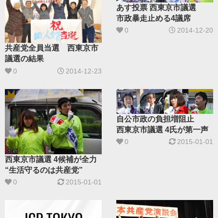
あす投票 西東京市議選
市政暴走止める4議席
0
2014-12-20
共産党全員当選 西東京市
議選の結果
0
2014-12-23
自公市政の負担増阻止
西東京市議選 4氏が第一声
0
2015-01-01
西東京市議選 4候補が全力
“生活守るのは共産党”
0
2015-01-01