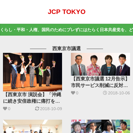
JCP TOKYO
くらし・平和・人権、国民のためにブレずにはたらく日本共産党を、ど
西東京市議選
【西東京市議選 12月告示】
市民サービス削減に反対～
自公と対決、共産党４氏全
0
2018-10-06
【西東京市 演説会】「沖縄
力
に続き安倍政権に痛打を」
笠井亮、吉良よし子両議員
0
2018-10-09