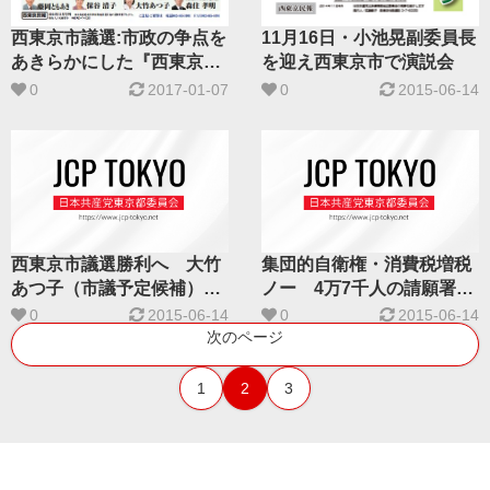
西東京市議選:市政の争点を
11月16日・小池晃副委員長
あきらかにした『西東京民
を迎え西東京市で演説会
報』を紹介します
0
2017-01-07
0
2015-06-14
西東京市議選勝利へ 大竹
集団的自衛権・消費税増税
あつ子（市議予定候補）事
ノー 4万7千人の請願署名
務所が「つどい」
提出
0
2015-06-14
0
2015-06-14
次のページ
1
2
3