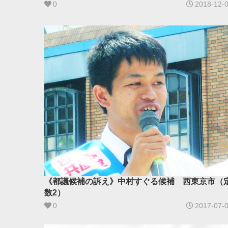
0
2018-12-
《都議候補の訴え》中村すぐる候補 西東京市（
数2）
0
2017-07-