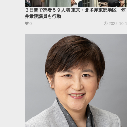
３日間で読者５９人増 東京・北多摩東部地区 笠
井衆院議員も行動
0
2022-10-