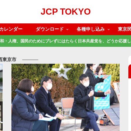
JCP TOKYO
カレンダー
ダウンロード
各種申し込み
東京
和・人権、国民のためにブレずにはたらく日本共産党を、どうか応援し
西東京市