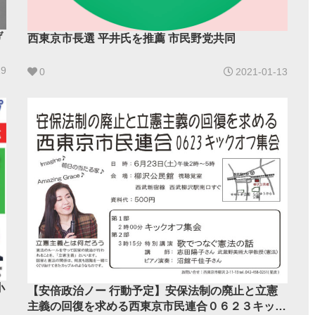
げ
西東京市長選 平井氏を推薦 市民野党共同
19
0
2021-01-13
小
【安倍政治ノー 行動予定】安保法制の廃止と立憲
主義の回復を求める西東京市民連合０６２３キック