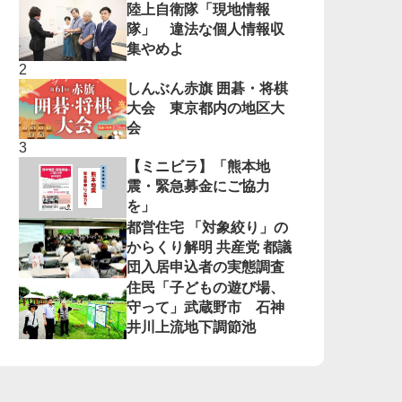
陸上自衛隊「現地情報
隊」 違法な個人情報収
集やめよ
しんぶん赤旗 囲碁・将棋
大会 東京都内の地区大
会
【ミニビラ】「熊本地
震・緊急募金にご協力
を」
都営住宅 「対象絞り」の
からくり解明 共産党 都議
団入居申込者の実態調査
住民「子どもの遊び場、
守って」武蔵野市 石神
井川上流地下調節池