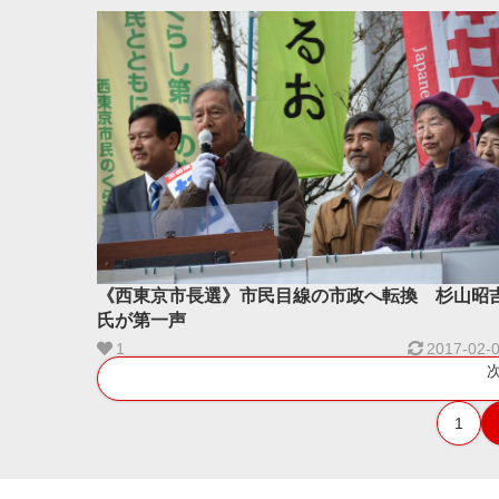
《西東京市長選》市民目線の市政へ転換 杉山昭
氏が第一声
1
2017-02-
1