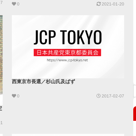
07
オフ集会
0
2021-01-20
西東京市長選／杉山氏及ばず
0
2017-02-07
定
01