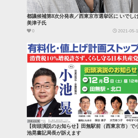
都議候補第8次分発表／西東京市選挙区に いでし
美津子氏
0
2021-05-
【街頭演説のお知らせ】田無駅前（西東京市）で
池晃書記局長が訴えます