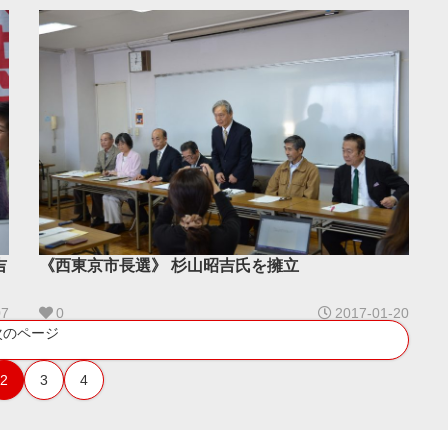
吉
《西東京市長選》 杉山昭吉氏を擁立
07
0
2017-01-20
次のページ
2
3
4