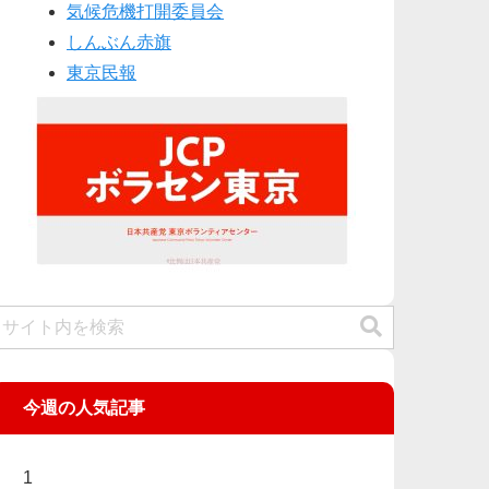
気候危機打開委員会
しんぶん赤旗
東京民報
今週の人気記事