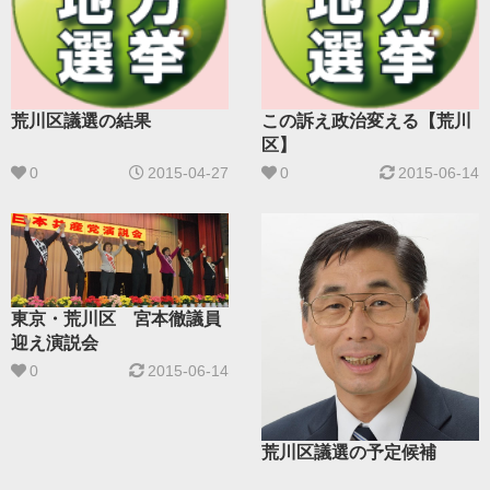
荒川区議選の結果
この訴え政治変える【荒川
区】
0
2015-04-27
0
2015-06-14
東京・荒川区 宮本徹議員
迎え演説会
0
2015-06-14
荒川区議選の予定候補