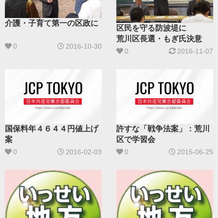
介護・子育て第一の区政に
区民を守る防波堤に
荒川区長選・もぎ氏決意
0
2016-10-30
0
2016-11-07
国保料年４６４４円値上げ
許すな「戦争法案」：荒川
案
区で学習会
0
2016-02-03
0
2015-06-25