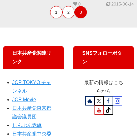
0
2015-06-14
1
2
3
日本共産党関連リ
SNSフォローボタ
ンク
ン
JCP TOKYO チャ
最新の情報はこち
ンネル
らから
JCP Movie
日本共産党東京都
議会議員団
しんぶん赤旗
日本共産党中央委