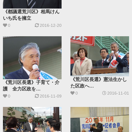
《都議選荒川区》相馬けん
いち氏を擁立
0
2016-12-20
《荒川区長選》憲法生かし
《荒川区長選》子育て・介
た区政へ
護 全力区政を
もぎ氏が第一声
0
2016-11-01
もぎ候補訴え
0
2016-11-09