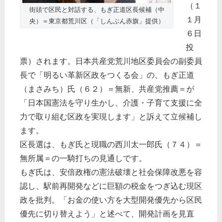
（１
街頭で区民と対話する、もぎ正道区長候補（中
１月
央）＝東京都荒川区（「しんぶん赤旗」提供）
６日
投
票）されます。日本共産党荒川地区委員会の副委員
長で「明るい革新区政をつくる会」の、もぎ正道
（まさみち）氏（６２）＝無新、共産党推薦＝が
「日本国憲法を守り生かし、介護・子育て支援に全
力で取り組む区政を実現します」と訴えて立候補し
ます。
区長選は、もぎ氏と現職の西川太一郎氏（７４）＝
無所属＝の一騎打ちの見通しです。
もぎ氏は、安倍政権の憲法破壊と社会保障改悪を容
認し、駅前再開発などに巨額の税金をつぎ込む現区
政を批判。「お金の使い方を大型開発優先から区民
優先に切り替えよう」と述べて、開発計画を見直