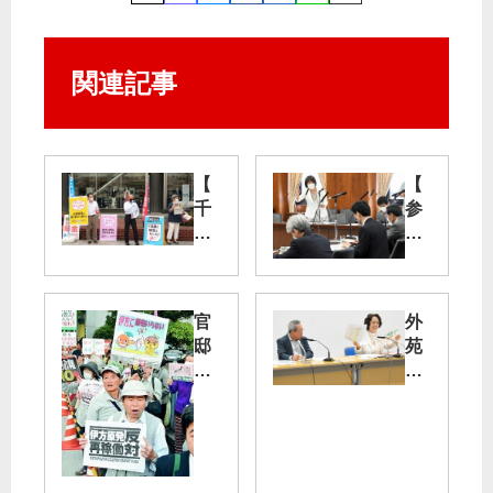
関連記事
【
【
千
参
代
院
田
内
地
閣
区
委
官
外
】
】
邸
苑
昼
田
前
再
休
村
抗
開
み
智
議
発
宣
子
１
伝
議
５
事
久
員
０
業