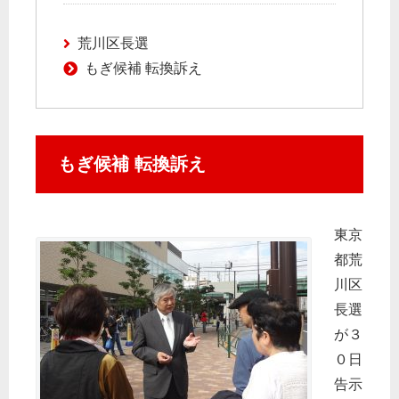
荒川区長選
もぎ候補 転換訴え
もぎ候補 転換訴え
東京
都荒
川区
長選
が３
０日
告示