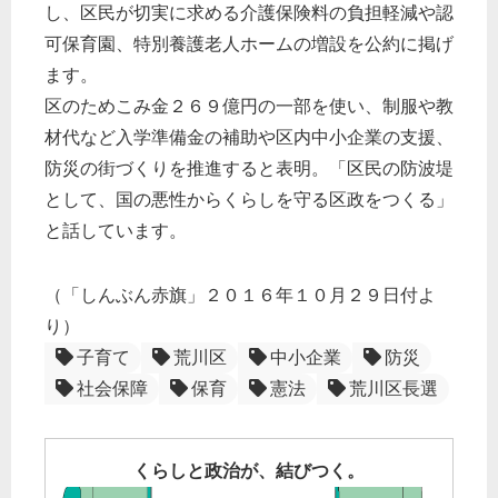
し、区民が切実に求める介護保険料の負担軽減や認
可保育園、特別養護老人ホームの増設を公約に掲げ
ます。
区のためこみ金２６９億円の一部を使い、制服や教
材代など入学準備金の補助や区内中小企業の支援、
防災の街づくりを推進すると表明。「区民の防波堤
として、国の悪性からくらしを守る区政をつくる」
と話しています。
（「しんぶん赤旗」２０１６年１０月２９日付よ
り）
子育て
荒川区
中小企業
防災
社会保障
保育
憲法
荒川区長選
くらしと政治が、結びつく。