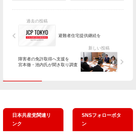
し
“国
回
者
ぶ
は
目
見
り
検
「
解
再
査
稼
は
開
に
働
非
予
避難者住宅提供継続を
ゼ
科
算
ロ
学
・
は
的
人
障害者の免許取得へ支援を
私
的
宮本徹・池内氏が聞き取り調査
た
支
ち
援
の
を”
力
」
日本共産党関連リ
SNSフォローボタ
ンク
ン