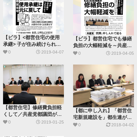
【ビラ】<都営住宅の使用
【ビラ】都営住宅でも修繕
承継> 子が住み続けられる
負担の大幅軽減を～共産党
よう元に戻して
0
2019-04-07
都議団が質問・申し入れで
0
2019-04-05
迫る
【都営住宅】修繕費負担軽
【都に申し入れ】「都営住
くして／共産党都議団が小
宅新規建設を」都生連が署
池都知事に申し入れ ​
0
2019-01-25
名６万5561筆提出
0
2018-04-02