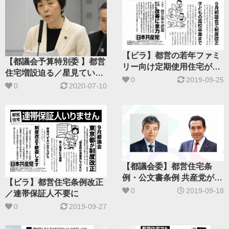
【ビラ】都営の若年ファミ
【都議会予算特別委 】都営
リー向け定期使用住宅が制
住宅増設迫る／星見てい子
度改正
0
2019-09-25
都議が追及
0
2020-07-10
【都議会委】都営住宅条
例・公文書条例 共産党が修
【ビラ】都営住宅条例改正
正案提出
0
2019-09-18
／連帯保証人不要に
0
2019-09-27