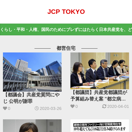
JCP TOKYO
くらし・平和・人権、国民のためにブレずにはたらく日本共産党を、ど
都営住宅
【都議団】共産党都議団が
【都議会】共産党質問にや
予算組み替え案 “都立病院
じ 公明が謝罪
独法化やめよ”
0
2020-04-01
0
2020-03-26