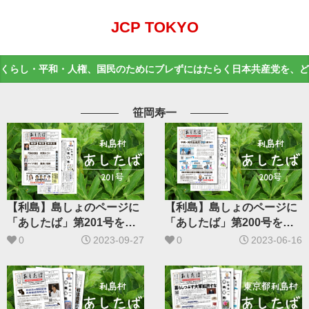
JCP TOKYO
くらし・平和・人権、国民のためにブレずにはたらく日本共産党を、ど
笹岡寿一
【利島】島しょのページに
【利島】島しょのページに
「あしたば」第201号を掲
「あしたば」第200号を掲
載しました
載しました
0
2023-09-27
0
2023-06-16