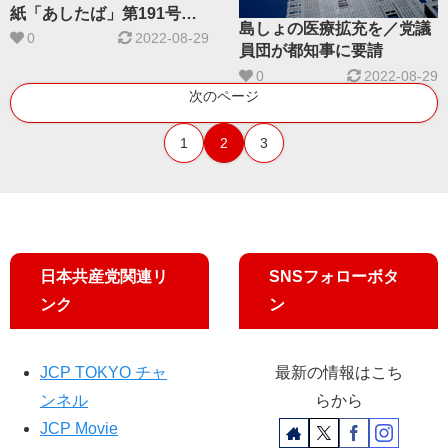
紙「あしたば」第191号が
島しょの医療拡充を／党議
発行されました
0
2022-08-29
員団が都知事に要請
0
2022-08-29
次のページ
1
2
3
日本共産党関連リ
SNSフォローボタ
ンク
ン
JCP TOKYO チャ
最新の情報はこち
ンネル
らから
JCP Movie