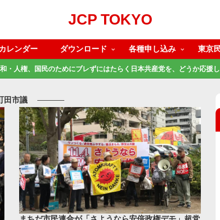
JCP TOKYO
カレンダー
ダウンロード
各種申し込み
東京
和・人権、国民のためにブレずにはたらく日本共産党を、どうか応援し
町田市議
まちだ市民連合が「さようなら安倍政権デモ」超党