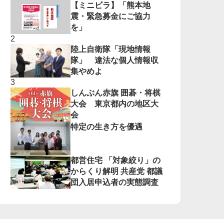
【ミニビラ】「熊本地
震・緊急募金にご協力
を」
陸上自衛隊「現地情報
隊」 違法な個人情報収
集やめよ
しんぶん赤旗 囲碁・将棋
大会 東京都内の地区大
会
特定の生き方を優遇
都営住宅 「対象絞り」の
からくり解明 共産党 都議
団入居申込者の実態調査