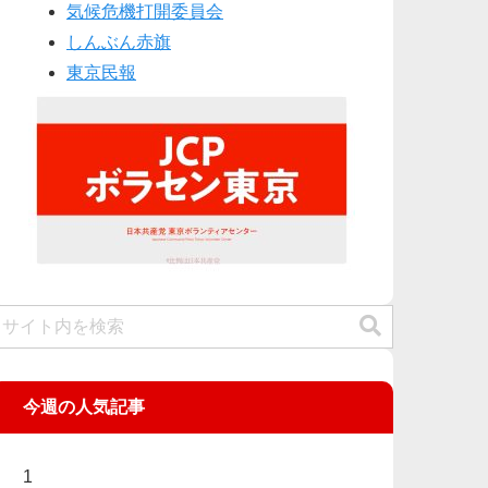
気候危機打開委員会
しんぶん赤旗
東京民報
今週の人気記事