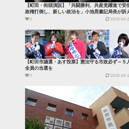
【町田・街頭演説】「共闘勝利、共産党躍進で安
政権打倒し、新しい政治を」小池晃書記局長が訴
0
2019-04-
【町田市議選・あす投票】憲法守る市政必ず～５
全員の当選を
0
2018-04-