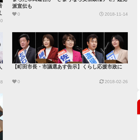
倍
派宣伝も
え
0
2018-11-14
20
【町田市長・市議選あす告示】くらし応援市政に
人
0
2018-02-26
18