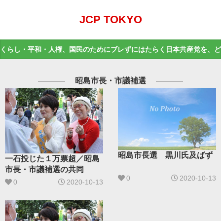
JCP TOKYO
くらし・平和・人権、国民のためにブレずにはたらく日本共産党を、ど
昭島市長・市議補選
昭島市長選 黒川氏及ばず
一石投じた１万票超／昭島
市長・市議補選の共同
0
2020-10-13
0
2020-10-13