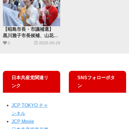
【昭島市長・市議補選】
黒川雅子市長候補、山花の
り子市議候補が訴え
0
2020-09-29
日本共産党関連リ
SNSフォローボタ
ンク
ン
JCP TOKYO チャ
ンネル
JCP Movie