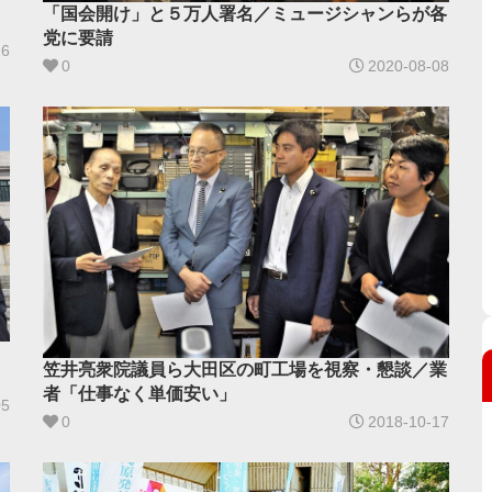
「国会開け」と５万人署名／ミュージシャンらが各
党に要請
26
0
2020-08-08
笠井亮衆院議員ら大田区の町工場を視察・懇談／業
者「仕事なく単価安い」
05
0
2018-10-17