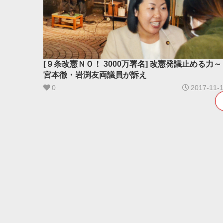
[９条改憲ＮＯ！ 3000万署名] 改憲発議止める力～
宮本徹・岩渕友両議員が訴え
0
2017-11-