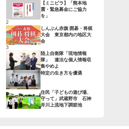
【ミニビラ】「熊本地
震・緊急募金にご協力
を」
しんぶん赤旗 囲碁・将棋
大会 東京都内の地区大
会
陸上自衛隊「現地情報
隊」 違法な個人情報収
集やめよ
特定の生き方を優遇
住民「子どもの遊び場、
守って」武蔵野市 石神
井川上流地下調節池