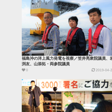
福島沖の洋上風力発電を視察／笠井亮衆院議員、
渕友、山添拓・両参院議員
0
2019-04-