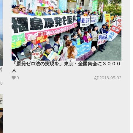
「原発ゼロ法の実現を」東京・全国集会に３０００
岩
人
0
2018-05-02
20