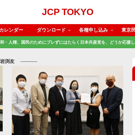
JCP TOKYO
カレンダー
ダウンロード
各種申し込み
東京
和・人権、国民のためにブレずにはたらく日本共産党を、どうか応援し
岩渕友