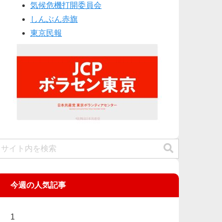
気候危機打開委員会
しんぶん赤旗
東京民報
今週の人気記事