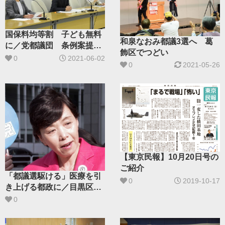
国保料均等割 子ども無料
和泉なおみ都議3選へ 葛
に／党都議団 条例案提出
飾区でつどい
へ
0
2021-06-02
0
2021-05-26
【東京民報】10月20日号の
ご紹介
「都議選駆ける」医療を引
0
2019-10-17
き上げる都政に／目黒区
（定数3）星見てい子さん
0
（63）現