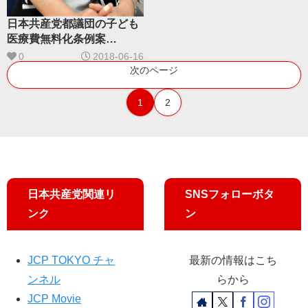
日本共産党都議団の子ども
医療費無料化条例案
「多摩格差」をなくす
0
2018-06-16
次のページ
1
2
日本共産党関連リ
SNSフォローボタ
ンク
ン
JCP TOKYO チャ
最新の情報はこち
ンネル
らから
JCP Movie