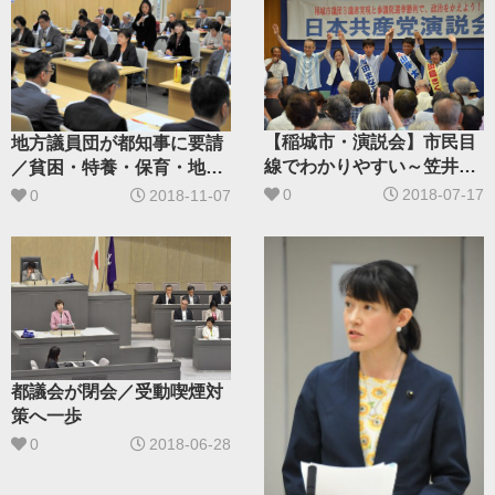
【稲城市・演説会】市民目
地方議員団が都知事に要請
線でわかりやすい～笠井
／貧困・特養・保育・地域
亮、吉良よし子両議員訴え
バス･･･対策を
0
2018-07-17
0
2018-11-07
に反響
都議会が閉会／受動喫煙対
策へ一歩
0
2018-06-28