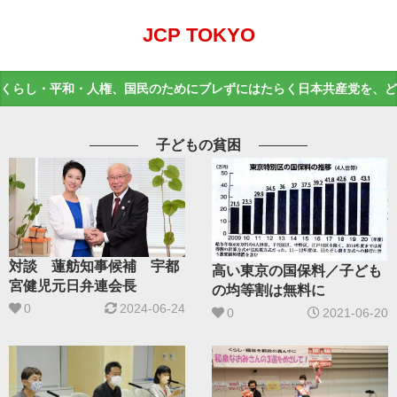
JCP TOKYO
くらし・平和・人権、国民のためにブレずにはたらく日本共産党を、ど
子どもの貧困
対談 蓮舫知事候補 宇都
高い東京の国保料／子ども
宮健児元日弁連会長
の均等割は無料に
0
2024-06-24
0
2021-06-20