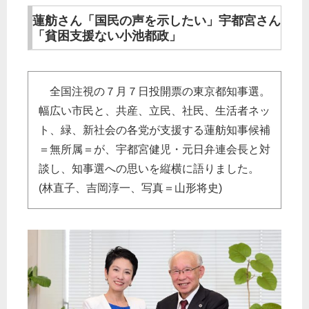
蓮舫さん「国民の声を示したい」宇都宮さん
「貧困支援ない小池都政」
全国注視の７月７日投開票の東京都知事選。
幅広い市民と、共産、立民、社民、生活者ネッ
ト、緑、新社会の各党が支援する蓮舫知事候補
＝無所属＝が、宇都宮健児・元日弁連会長と対
談し、知事選への思いを縦横に語りました。
(林直子、吉岡淳一、写真＝山形将史)