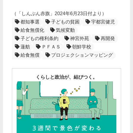
（「しんぶん赤旗」2024年6月23日付より）
都知事選
子どもの貧困
宇都宮健児
給食無償化
気候変動
子どもの権利条約
神宮外苑
再開発
蓮舫
ＰＦＡＳ
朝鮮学校
給食無償
プロジェクションマッピング
くらしと政治が、結びつく。