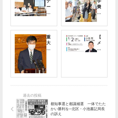
デ
学
ー
費
タ
無
セ
償
ン
化
タ
吉
ー
良
重
【
計
よ
大
メ
画
し
失
デ
に
子
政
ィ
指
参
の
ア
導
院
反
出
を
議
省
演
員
な
】
住
に”
し
3/2
民
頑
補
（
の
張
正
日
会
っ
予
）
都知事選と都議補選 一体でたた
が
て”
算
小
かい勝利を─北区・小池書記局長
日
シ
成
池
の訴え
野
ン