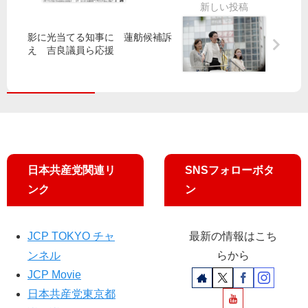
立
晃
市
グ
書
に
ル
山
記
影に光当てる知事に 蓮舫候補訴
要
マ
添
局
え 吉良議員ら応援
求
ザ
議
長
ー
員
が
が
が
BS
期
反
朝
待
対
日
討
の
論
「
激
日本共産党関連リ
SNSフォローボタ
論
ンク
ン
！
ク
ロ
JCP TOKYO チャ
最新の情報はこち
ス
ンネル
らから
フ
ァ
JCP Movie
イ
日本共産党東京都
ア