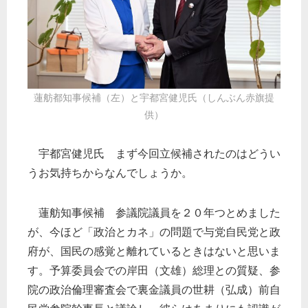
蓮舫都知事候補（左）と宇都宮健児氏（しんぶん赤旗提
供）
宇都宮健児氏 まず今回立候補されたのはどうい
うお気持ちからなんでしょうか。
蓮舫知事候補 参議院議員を２０年つとめました
が、今ほど「政治とカネ」の問題で与党自民党と政
府が、国民の感覚と離れているときはないと思いま
す。予算委員会での岸田（文雄）総理との質疑、参
院の政治倫理審査会で裏金議員の世耕（弘成）前自