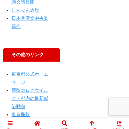
議会議員団
」
しんぶん赤旗
に
出
日本共産党中央委
演
員会
し
ま
す
その他のリンク
東京都公式ホーム
ページ
新型コロナウイル
ス・都内の最新感
染動向
東京民報