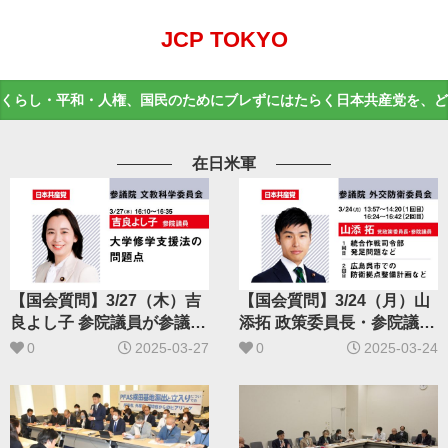
JCP TOKYO
くらし・平和・人権、国民のためにブレずにはたらく日本共産党を、ど
在日米軍
【国会質問】3/27（木）吉
【国会質問】3/24（月）山
良よし子 参院議員が参議
添拓 政策委員長・参院議員
院・文教科学委員会で質問
が参議院・外交防衛委員会
0
2025-03-27
0
2025-03-24
で質問