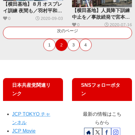
【横田基地】８月 オスプレ
【横田基地】人員降下訓練
イ訓練 夜間も／羽村平和委
中止を／事故続発で宮本徹
が批判
0
2020-09-03
議員ら抗議
0
2020-07-16
次のページ
1
2
3
4
日本共産党関連リ
SNSフォローボタ
ンク
ン
JCP TOKYO チャ
最新の情報はこち
ンネル
らから
JCP Movie