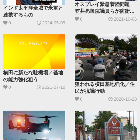
オスプレイ緊急着陸問題
インド太平洋全域で米軍と
笠井亮衆院議員らが防衛省
連携するもの
に説明要求
0
2021-10-06
0
2024-05-09
横田に新たな駐機場／基地
の能力強化狙う
狙われる横田基地強化／住
0
2021-07-19
民が抗議行動
0
2020-10-28