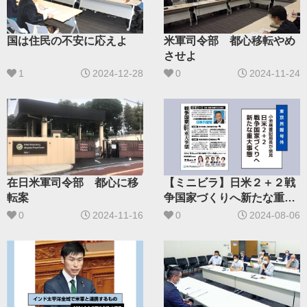
国は住民の不安に応えよ
米軍司令部 都心移転やめ
させよ
1
2024-12-28
0
2024-11-24
在日米軍司令部 都心に移
【ミニビラ】日米２＋２戦
転案
争国家づくりへ新たな重大
事態
0
2024-11-16
0
2024-08-06