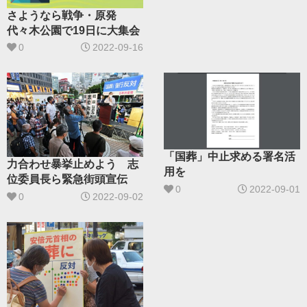
さようなら戦争・原発
代々木公園で19日に大集会
0
2022-09-16
「国葬」中止求める署名活
力合わせ暴挙止めよう 志
用を
位委員長ら緊急街頭宣伝
0
2022-09-01
0
2022-09-02