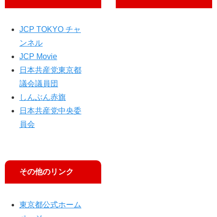
子
45
化
議
）
で
員
現
JCP TOKYO チャ
（
上
ンネル
）
JCP Movie
日本共産党東京都
議会議員団
しんぶん赤旗
日本共産党中央委
員会
その他のリンク
東京都公式ホーム