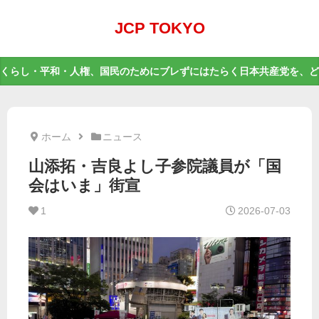
JCP TOKYO
くらし・平和・人権、国民のためにブレずにはたらく日本共産党を、ど
ホーム
ニュース
山添拓・吉良よし子参院議員が「国
会はいま」街宣
1
2026-07-03