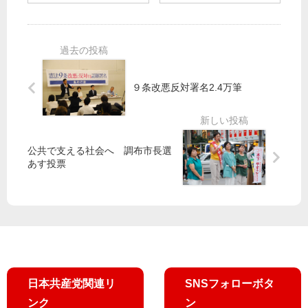
が
員
い
観
東
・
都
点
京
候
政
を
変
補
／
」
え
が
杉
田
る
語
並
村
９条改悪反対署名2.4万筆
る
区
智
蓮
】
（
子
舫
共
定
参
知
産
数
院
公共で支える社会へ 調布市長選
事
党
6
議
あす投票
候
の
）
員
補
値
原
／
勝
打
田
高
利
ち
あ
校
へ
～
き
授
共
吉
ら
業
に
良
さ
料
よ
日本共産党関連リ
SNSフォローボタ
ん
無
し
（
償
ンク
ン