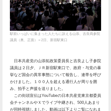
駅前いっぱいに集まった人たちに訴える山添、吉良両参院
議員（奥、正面）＝2日、新宿駅東口
日本共産党の山添拓政策委員長と吉良よし子参院
議員は２日夕、ＪＲ新宿駅東口で、政府・与党の暴
挙など国会の異常事態について報告し、連帯を呼び
かけました。１００人を超える通行人が周りを囲
み、拍手と声援を送りました。
この街頭宣伝はYouTubeの日本共産党東京都委員
会チャンネルやＸでライブ中継され、500人あまり
が同時視聴しました。動画は以下よりご覧になれま