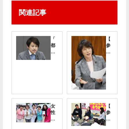
関連記事
「
【
都
参
議
院
選
内
駆
閣
け
委
る
】
」
「
住
学
民
習
と
権
女
【
共
保
性
参
に
障
の
院
新
す
声
議
し
る