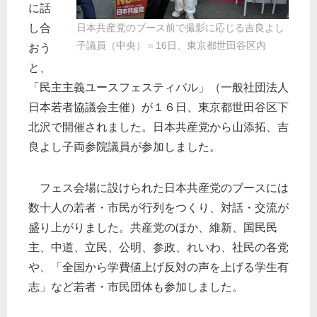
に話
し合
日本共産党のブース前で撮影に応じる吉良よし
子議員（中央）＝16日、東京都世田谷区内
おう
と、
「民主主義ユースフェスティバル」（一般社団法人
日本若者協議会主催）が１６日、東京都世田谷区下
北沢で開催されました。日本共産党から山添拓、吉
良よし子両参院議員が参加しました。
フェス会場に設けられた日本共産党のブースには
数十人の若者・市民が行列をつくり、対話・交流が
盛り上がりました。共産党のほか、維新、国民民
主、中道、立民、公明、参政、れいわ、社民の各党
や、「全国から学費値上げ反対の声を上げる学生有
志」など若者・市民団体も参加しました。