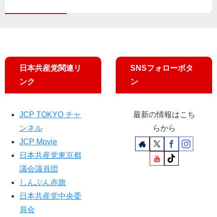
判
の
心
配
せ
ず
学
日本共産党関連リ
SNSフォローボタ
び
ンク
ン
た
い
」
JCP TOKYO チャ
最新の情報はこち
ンネル
らから
JCP Movie
日本共産党東京都
議会議員団
しんぶん赤旗
日本共産党中央委
員会