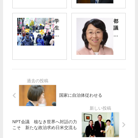
ラ
否
】
定
差
学
都
別
根
生
議
・
拠
グ
会
排
な
ル
外
い
ー
高
主
／
プ
齢
義
医
新
者
療
宿
福
絶
費
で
祉
対
２
初
の
に
倍
の
充
許
化
国家に自治体従わせる
街
実
し
頭
を
ま
宮
宣
せ
本
伝
ん
氏
NPT会議 核なき世界へ対話の力
「
が
こそ 新たな政治求め日米交流も
お
批
金