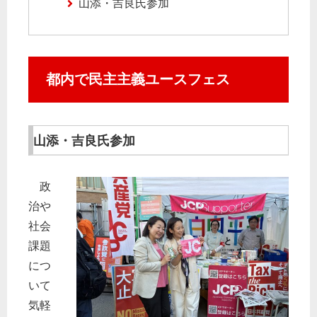
山添・吉良氏参加
都内で民主主義ユースフェス
山添・吉良氏参加
政
治や
社会
課題
につ
いて
気軽