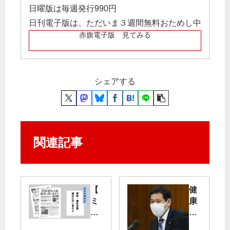
日曜版は毎週発行990円
日刊電子版は、ただいま３週間無料おためし中
赤旗電子版 見てみる
シェアする
関連記事
【
健
ミ
康
ニ
影
ビ
響