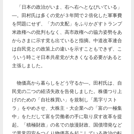
「日本の政治がいま、右へ右へとなびいている」
―。田村氏は多くの党が３年間で２倍化した軍事費
を問題にせず、「力の支配」をふりかざすトランプ
米政権への批判もなく、高市政権への協力姿勢をあ
からさまに示す党も出ていると指摘。中道改革連合
は自民党との政策上の違いを示すこともできず、こ
ういう時こそ日本共産党が大きくなる必要があると
主張しました。
物価高から暮らしをどう守るか―。田村氏は、自
民党の二つの経済失政を告発しました。株価つり上
げのための「自社株買い」を規制し「黒字リスト
ラ」をやめさせ、大株主・大企業への「富の一極集
中」をただして富を労働者の手に取り戻す改革を提
起。「積極財政」の名での放漫財政、国債増発など
で異常円安をつくり物価高を起こしている政治の転