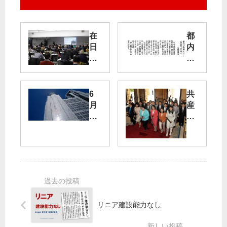
在
都
日
内
米
９
軍
選
司
挙
令
区
6
共
部
で
月
産
都
立
議
党
心
民
会
国
移
自
「
会
転
主
10
議
に
支
日
員
反
援
間
団
対
へ
に
の
」
委
リニア建設能力なし
／
員
都
会