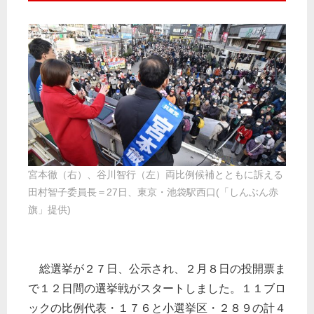
宮本徹（右）、谷川智行（左）両比例候補とともに訴える
田村智子委員長＝27日、東京・池袋駅西口(「しんぶん赤
旗」提供)
総選挙が２７日、公示され、２月８日の投開票ま
で１２日間の選挙戦がスタートしました。１１ブロ
ックの比例代表・１７６と小選挙区・２８９の計４