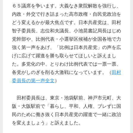
６５議席を争います。大義なき衆院解散を強行し、
内政・外交で行き詰まった高市政権・自民党政治を
どう変えるかが最大焦点です。日本共産党は、田村
智子委員長、志位和夫議長、小池晃書記局長はじめ
党幹部や、比例代表・小選挙区候補が全国各地で力
強く第一声をあげ、「比例は日本共産党」の声を広
げに広げて躍進を勝ち取らせてほしいと訴えまし
た。多党化の中、とりわけ比例代表では一票一票、
各党がしのぎを削る大激戦になっています。（
田村
委員長の第一声全文
）
田村委員長は、東京・池袋駅前、神戸市元町、大
阪・大阪駅前で「暮らし、平和、人権、ブレずに国
民のために働き抜く日本共産党の躍進で一緒に政治
を変えましょう」と訴えました。