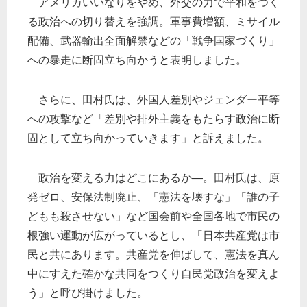
アメリカいいなりをやめ、外交の力で平和をつく
る政治への切り替えを強調。軍事費増額、ミサイル
配備、武器輸出全面解禁などの「戦争国家づくり」
への暴走に断固立ち向かうと表明しました。
さらに、田村氏は、外国人差別やジェンダー平等
への攻撃など「差別や排外主義をもたらす政治に断
固として立ち向かっていきます」と訴えました。
政治を変える力はどこにあるか―。田村氏は、原
発ゼロ、安保法制廃止、「憲法を壊すな」「誰の子
どもも殺させない」など国会前や全国各地で市民の
根強い運動が広がっているとし、「日本共産党は市
民と共にあります。共産党を伸ばして、憲法を真ん
中にすえた確かな共同をつくり自民党政治を変えよ
う」と呼び掛けました。