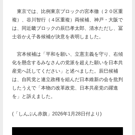
東京では、比例東京ブロックの宮本徹（２０区重
複）、谷川智行（４区重複）両候補、神戸・大阪で
は、同近畿ブロックの辰巳孝太郎、清水ただし、冨
士谷かえ子各候補が決意を表明しました。
宮本候補は「平和を願い、立憲主義を守り、右傾
化を懸念するみなさんの党派を超えた願いを日本共
産党へ託してください」と述べました。辰巳候補
は、自民党と連立政権を組んだ日本維新の会を批判
したうえで「本物の改革政党、日本共産党の躍進
を」と訴えました。
(「しんぶん赤旗」2026年1月28日付より)