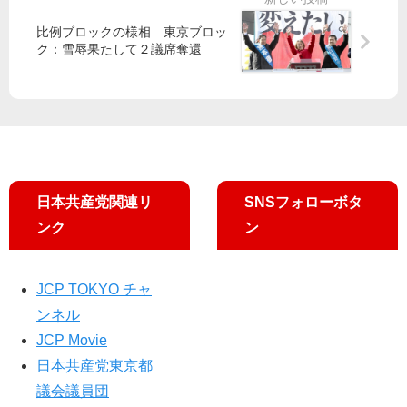
議
担
会
当
比例ブロックの様相 東京ブロッ
6
を
ク：雪辱果たして２議席奪還
会
紹
派
介
、
し
議
ま
長
す
に
要
請
日本共産党関連リ
SNSフォローボタ
ンク
ン
JCP TOKYO チャ
ンネル
JCP Movie
日本共産党東京都
議会議員団