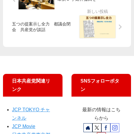
定
議
肺
案
員
炎
を
含
抑
批
五つの提案示し全力 都議会閉
め
止
判
会 共産党が談話
80
へ
人
提
参
起
加
“休
～
め
改
る
憲
職
阻
場
日本共産党関連リ
SNSフォローボタ
止
環
ンク
ン
へ
境
大
に”
同
JCP TOKYO チャ
最新の情報はこち
団
結
ンネル
らから
JCP Movie