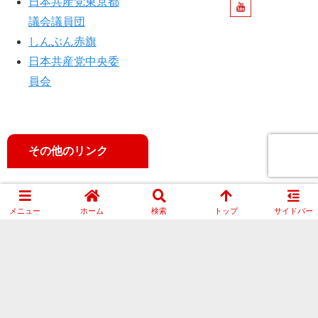
日本共産党東京都
議会議員団
しんぶん赤旗
日本共産党中央委
員会
その他のリンク
東京都公式ホーム
メニュー
ホーム
検索
トップ
サイドバー
ページ
新型コロナウイル
ス・都内の最新感
染動向
東京民報