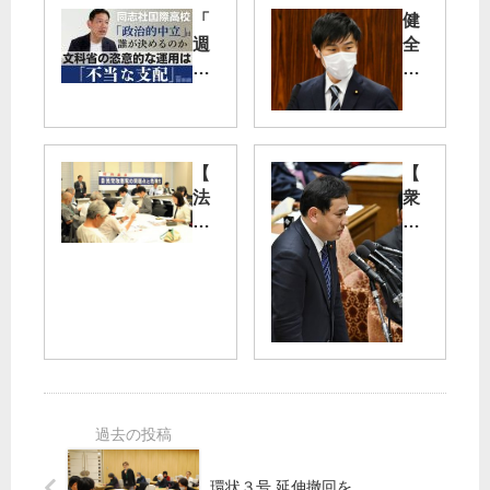
「
健
週
全
刊
育
宮
成
本
の
徹
目
」
的
【
【
第
否
法
衆
80
定
律
院
回
／
家
予
が
山
と
算
公
添
市
委
開
拓
民
】
さ
議
が
宮
れ
員
集
本
ま
会
徹
し
少
】
議
た
年
超
員
法
党
新
改
派
型
環状３号 延伸撤回を