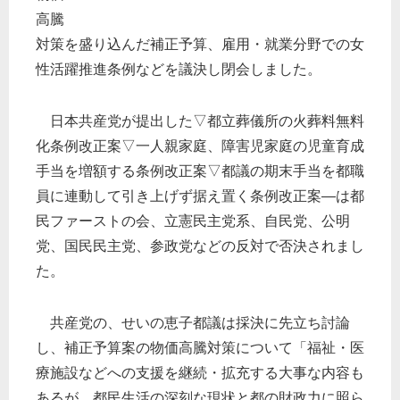
高騰
対策を盛り込んだ補正予算、雇用・就業分野での女
性活躍推進条例などを議決し閉会しました。
日本共産党が提出した▽都立葬儀所の火葬料無料
化条例改正案▽一人親家庭、障害児家庭の児童育成
手当を増額する条例改正案▽都議の期末手当を都職
員に連動して引き上げず据え置く条例改正案―は都
民ファーストの会、立憲民主党系、自民党、公明
党、国民民主党、参政党などの反対で否決されまし
た。
共産党の、せいの恵子都議は採決に先立ち討論
し、補正予算案の物価高騰対策について「福祉・医
療施設などへの支援を継続・拡充する大事な内容も
あるが、都民生活の深刻な現状と都の財政力に照ら