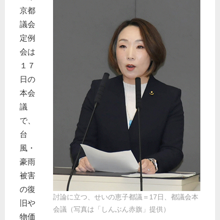
京都
議会
定例
会は
１７
日の
本会
議
で、
台
風・
豪雨
被害
の復
討論に立つ、せいの恵子都議＝17日、都議会本
旧や
会議（写真は「しんぶん赤旗」提供）
物価