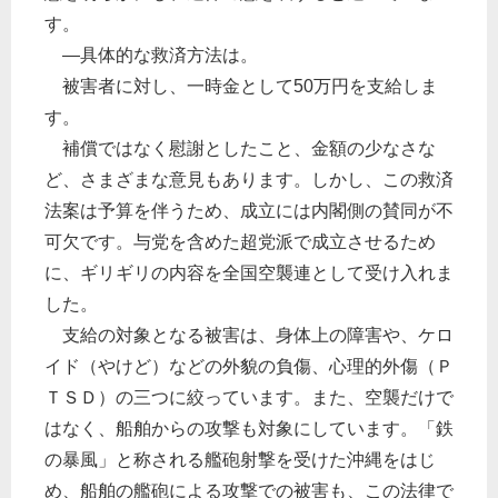
す。
―具体的な救済方法は。
被害者に対し、一時金として50万円を支給しま
す。
補償ではなく慰謝としたこと、金額の少なさな
ど、さまざまな意見もあります。しかし、この救済
法案は予算を伴うため、成立には内閣側の賛同が不
可欠です。与党を含めた超党派で成立させるため
に、ギリギリの内容を全国空襲連として受け入れま
した。
支給の対象となる被害は、身体上の障害や、ケロ
イド（やけど）などの外貌の負傷、心理的外傷（Ｐ
ＴＳＤ）の三つに絞っています。また、空襲だけで
はなく、船舶からの攻撃も対象にしています。「鉄
の暴風」と称される艦砲射撃を受けた沖縄をはじ
め、船舶の艦砲による攻撃での被害も、この法律で