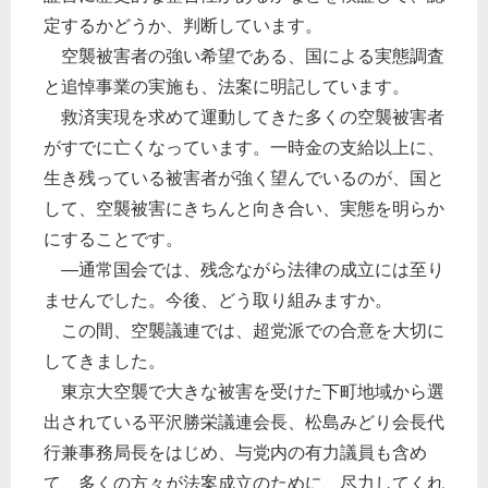
定するかどうか、判断しています。
空襲被害者の強い希望である、国による実態調査
と追悼事業の実施も、法案に明記しています。
救済実現を求めて運動してきた多くの空襲被害者
がすでに亡くなっています。一時金の支給以上に、
生き残っている被害者が強く望んでいるのが、国と
して、空襲被害にきちんと向き合い、実態を明らか
にすることです。
―通常国会では、残念ながら法律の成立には至り
ませんでした。今後、どう取り組みますか。
この間、空襲議連では、超党派での合意を大切に
してきました。
東京大空襲で大きな被害を受けた下町地域から選
出されている平沢勝栄議連会長、松島みどり会長代
行兼事務局長をはじめ、与党内の有力議員も含め
て、多くの方々が法案成立のために、尽力してくれ