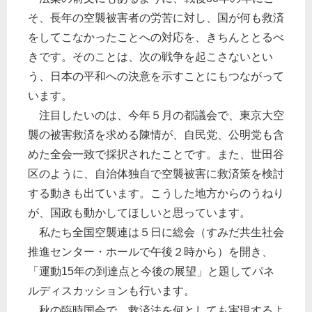
そ、長年の空襲被害者の労苦に対し、国が何も救済
をしてこなかったことへの対応を、きちんととるべ
きです。そのことは、次の戦争を起こさないとい
う、日本の平和への決意を示すことにもつながって
います。
注目したいのは、今年５月の都議会で、東京大空
襲の被害救済を求める陳情が、自民党、公明党も含
めた全会一致で採択されたことです。また、世田谷
区のように、自治体独自で空襲被害に救済策を検討
する動きも出ています。こうした地方からのうねり
が、国政も動かしてほしいと思っています。
私たち全国空襲連は５日に総会（すみだ共生社会
推進センター・ホールで午後２時から）を開き、
「運動15年の到達点と今後の展望」と題してパネ
ルディスカッションも行います。
秋の臨時国会で、救済法を何としても実現するよ