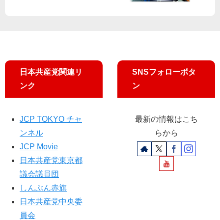
中
再
が
選
止
開
後
へ
都
発
押
予
民
し
定
の
候
願
補
い
日本共産党関連リ
SNSフォローボタ
22
、
ンク
ン
氏
早
く
実
JCP TOKYO チャ
最新の情報はこち
現
ンネル
らから
を
JCP Movie
日本共産党東京都
議会議員団
しんぶん赤旗
日本共産党中央委
員会