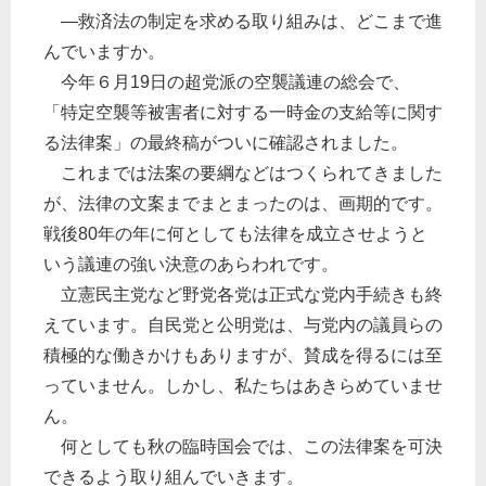
―救済法の制定を求める取り組みは、どこまで進
んでいますか。
今年６月19日の超党派の空襲議連の総会で、
「特定空襲等被害者に対する一時金の支給等に関す
る法律案」の最終稿がついに確認されました。
これまでは法案の要綱などはつくられてきました
が、法律の文案までまとまったのは、画期的です。
戦後80年の年に何としても法律を成立させようと
いう議連の強い決意のあらわれです。
立憲民主党など野党各党は正式な党内手続きも終
えています。自民党と公明党は、与党内の議員らの
積極的な働きかけもありますが、賛成を得るには至
っていません。しかし、私たちはあきらめていませ
ん。
何としても秋の臨時国会では、この法律案を可決
できるよう取り組んでいきます。