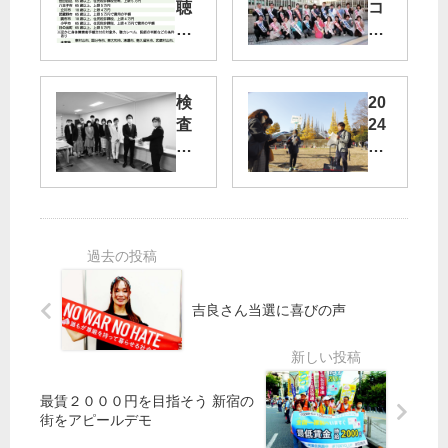
聴
コ
器
ロ
助
ナ
成
禍
全
か
検
20
自
ら
査
24
治
都
拡
年
体
民
充
都
支
守
民
援
る
少
に
を
」
人
寄
方
日
数
り
針
本
学
そ
に
共
級
う
吉良さん当選に喜びの声
論
産
都
戦
党
不
政
、
都
要
に
都
委
の
最賃２０００円を目指そう 新宿の
民
道
外
街をアピールデモ
運
都
路
苑
動
議