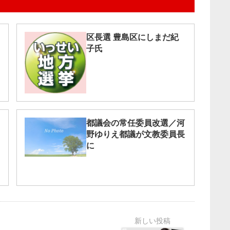
区長選 豊島区にしまだ紀
子氏
都議会の常任委員改選／河
野ゆりえ都議が文教委員長
に