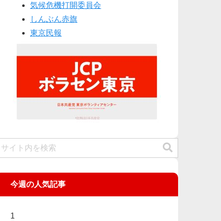
気候危機打開委員会
しんぶん赤旗
東京民報
今週の人気記事