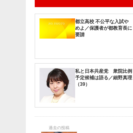
都立高校 不公平な入試や
めよ／保護者が都教育長に
要請
私と日本共産党 衆院比例
予定候補は語る／細野真理
（39）