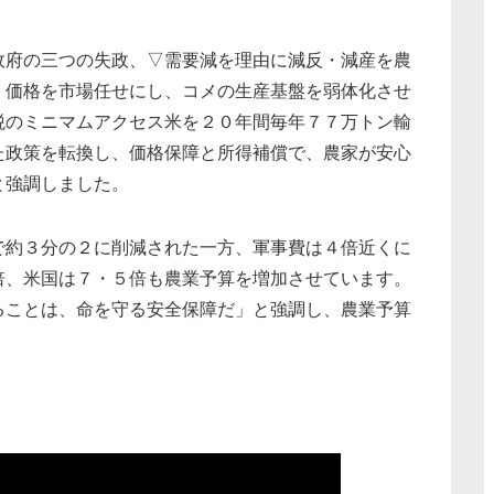
府の三つの失政、▽需要減を理由に減反・減産を農
、価格を市場任せにし、コメの生産基盤を弱体化させ
税のミニマムアクセス米を２０年間毎年７７万トン輸
た政策を転換し、価格保障と所得補償で、農家が安心
と強調しました。
約３分の２に削減された一方、軍事費は４倍近くに
倍、米国は７・５倍も農業予算を増加させています。
ることは、命を守る安全保障だ」と強調し、農業予算