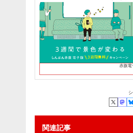
赤旗電
シ
関連記事