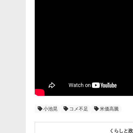
小池晃
コメ不足
米価高騰
くらしと政