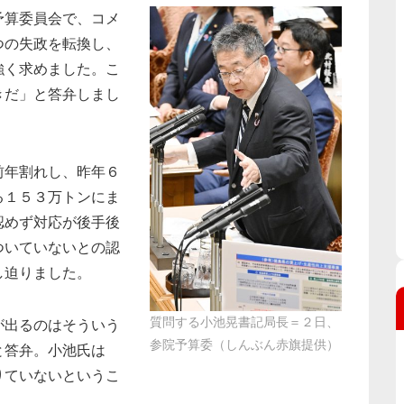
予算委員会で、コメ
つの失政を転換し、
強く求めました。こ
きだ」と答弁しまし
前年割れし、昨年６
る１５３万トンにま
認めず対応が後手後
ついていないとの認
し迫りました。
質問する小池晃書記局長＝２日、
が出るのはそういう
参院予算委（しんぶん赤旗提供）
と答弁。小池氏は
りていないというこ