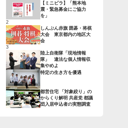
【ミニビラ】「熊本地
震・緊急募金にご協力
を」
しんぶん赤旗 囲碁・将棋
大会 東京都内の地区大
会
陸上自衛隊「現地情報
隊」 違法な個人情報収
集やめよ
特定の生き方を優遇
都営住宅 「対象絞り」の
からくり解明 共産党 都議
団入居申込者の実態調査