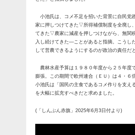
小池氏は、コメ不足を招いた背景に自民党政
家に押しつけてきた▽所得補償制度を全廃し
てきた▽農家に減産を押しつけながら、無関
入し続けてきた―ことがあると指摘。こうし
して営農できるようにするのが政治の責任だ
農林水産予算は１９８０年度から２５年度で
膨張。この期間で欧州連合（ＥＵ）は４・６
小池氏は「国民の主食であるコメ作りを支え
を大幅に拡充すべきだと求めました。
(「しんぶん赤旗」2025年6月3日付より)