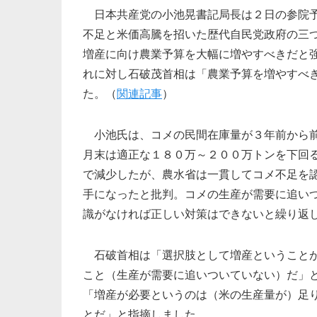
日本共産党の小池晃書記局長は２日の参院
不足と米価高騰を招いた歴代自民党政府の三
増産に向け農業予算を大幅に増やすべきだと
れに対し石破茂首相は「農業予算を増やすべ
た。（
関連記事
）
小池氏は、コメの民間在庫量が３年前から
月末は適正な１８０万～２００万トンを下回
で減少したが、農水省は一貫してコメ不足を
手になったと批判。コメの生産が需要に追い
識がなければ正しい対策はできないと繰り返
石破首相は「選択肢として増産ということ
こと（生産が需要に追いついていない）だ」
「増産が必要というのは（米の生産量が）足
とだ」と指摘しました。