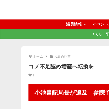
議員情報
イベント
くらし・平
ホーム
お薦め記事
コメ不足認め増産へ転換を
1
小池書記局長が追及 参院