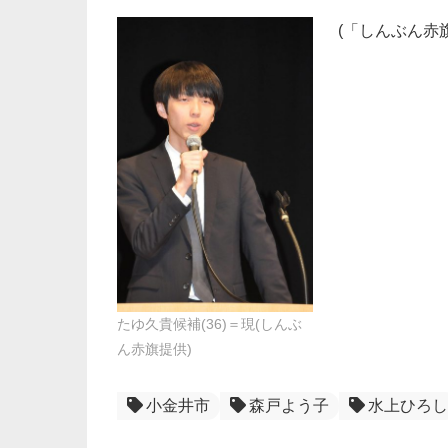
(「しんぶん赤旗
たゆ久貴候補(36)＝現(しんぶ
ん赤旗提供)
小金井市
森戸よう子
水上ひろし