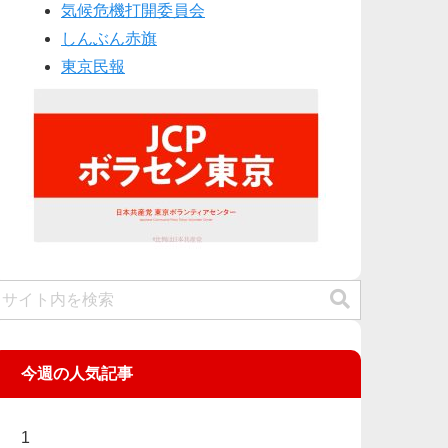
気候危機打開委員会
しんぶん赤旗
東京民報
今週の人気記事