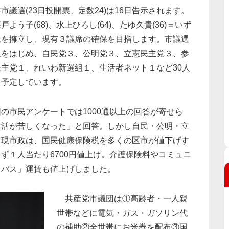
議選(23日投開票、定数24)は16日告示されます。
よう子(68)、水上ひろし(64)、たゆ久貴(36)＝いず
氏を擁立し、現有３議席の確保を目指します。市議選
人をはじめ、自民党３、公明党３、立憲民主党３、参
主党１、れいわ新選組１、生活者ネット１など30人
を予定しています。
市民アンケートでは1000通以上の回答が寄せら
生活が苦しくなった」と回答。しかし自民・公明・立
る現市政は、国民健康保険税を多くの区市が値下げす
ず１人当たり6700円値上げ。介護保険料やコミュニ
コバス」運賃も値上げしました。
共産党市議団は①高齢者・一人親
世帯などに電気・ガス・ガソリン代
の補助②全世帯にお米券を配布③国