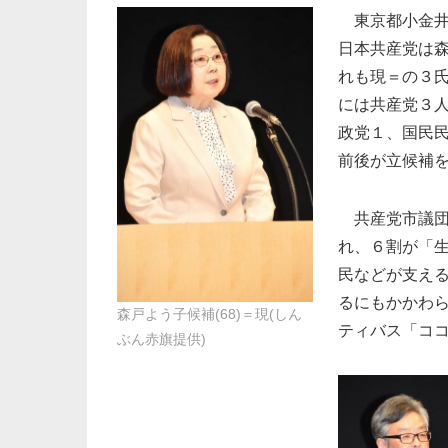
東京都小金井市
日本共産党は森戸
れも現＝の３
には共産党３
政党１、国民民
前後が立候補
共産党市議団の
れ、６割が「
民などが支え
るにもかかわら
森戸よう子候補(68)＝現(しん
ティバス「コ
ぶん赤旗提供)