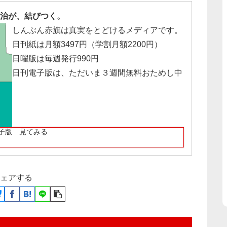
治が、結びつく。
しんぶん赤旗は真実をとどけるメディアです。
日刊紙は月額3497円（学割月額2200円）
日曜版は毎週発行990円
日刊電子版は、ただいま３週間無料おためし中
子版 見てみる
ェアする