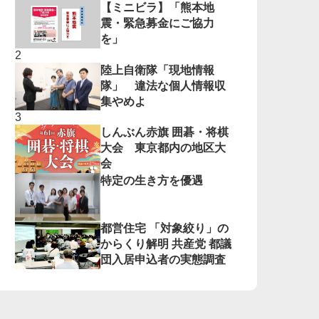
【ミニビラ】「熊本地
震・緊急募金にご協力
を」
陸上自衛隊「現地情報
隊」 違法な個人情報収
集やめよ
しんぶん赤旗 囲碁・将棋
大会 東京都内の地区大
会
特定の生き方を優遇
都営住宅 「対象絞り」の
からくり解明 共産党 都議
団入居申込者の実態調査