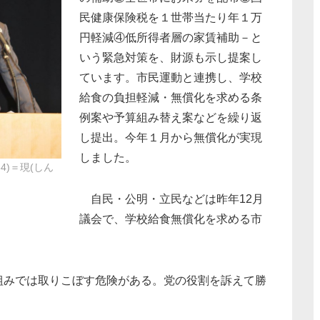
民健康保険税を１世帯当たり年１万
円軽減④低所得者層の家賃補助－と
いう緊急対策を、財源も示し提案し
ています。市民運動と連携し、学校
給食の負担軽減・無償化を求める条
例案や予算組み替え案などを繰り返
し提出。今年１月から無償化が実現
しました。
4)＝現(しん
自民・公明・立民などは昨年12月
議会で、学校給食無償化を求める市
みでは取りこぼす危険がある。党の役割を訴えて勝