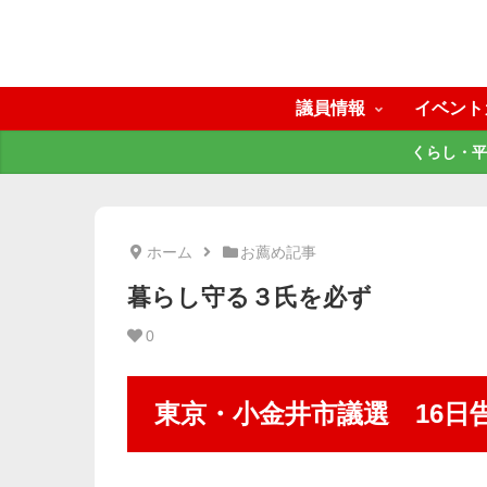
議員情報
イベント
くらし・平
ホーム
お薦め記事
暮らし守る３氏を必ず
0
東京・小金井市議選 16日