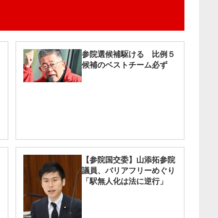
参院選候補駆ける 比例５
候補のベストチーム必ず
【参院国交委】山添拓参院
議員、バリアフリーめぐり
「駅無人化は法に逆行」