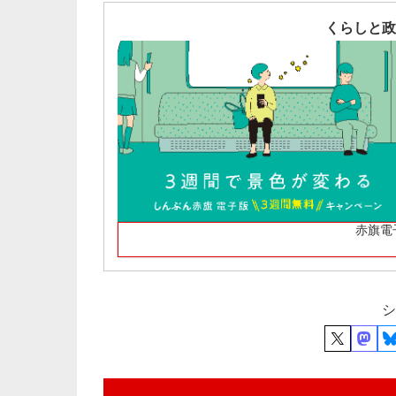
くらしと政
赤旗電
シ