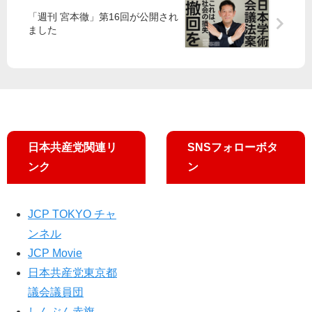
フ
「週刊 宮本徹」第16回が公開され
ィ
ました
ス
街
で
宮
本
徹
氏
日本共産党関連リ
SNSフォローボタ
訴
ンク
ン
え
JCP TOKYO チャ
ンネル
JCP Movie
日本共産党東京都
議会議員団
しんぶん赤旗