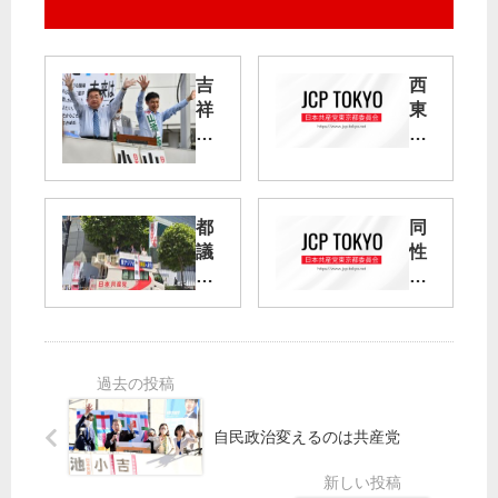
吉
西
祥
東
寺
京
駅
市
前
長
選
都
同
小
／
議
性
池
杉
選
カ
書
山
・
ッ
記
氏
参
プ
局
及
院
ル
長
ば
選
証
が
ず
躍
明
訴
進
条
え
自民政治変えるのは共産党
へ
例
成
オ
立