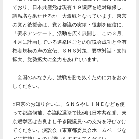
でおり、日本共産党は現有１９議席を絶対確保し、
議席増を果たせるか、大激戦となっています。東京
の党と後援会は、党と都議の実績・役割を確信に、
「要求アンケート」活動を広く展開し、この３月、
４月に計画している選挙区ごとの演説会成功と全有
権者規模の声の宣伝、ＳＮＳ対策、要求対話・支持
拡大、党勢拡大に全力をあげています。
全国のみなさん、激戦を勝ち抜くために力をおか
しください。
○東京のお知り合いに、ＳＮＳやＬＩＮＥなども使
って都議候補、参議院選挙で比例は日本共産党、東
京選挙区は吉良よし子参院議員への支持を呼びかけ
てください。演説会（東京都委員会ホームページな
どに掲載）へのお誘いをすすめてください。