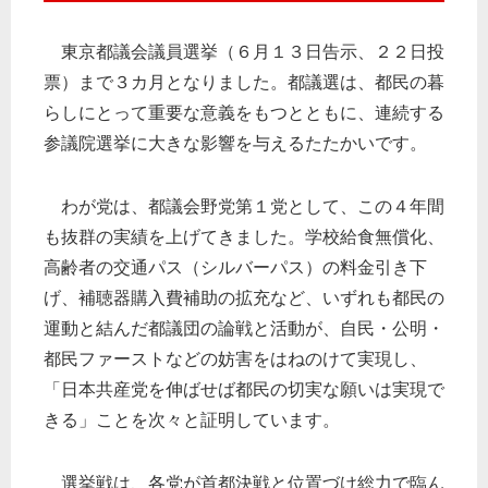
東京都議会議員選挙（６月１３日告示、２２日投
票）まで３カ月となりました。都議選は、都民の暮
らしにとって重要な意義をもつとともに、連続する
参議院選挙に大きな影響を与えるたたかいです。
わが党は、都議会野党第１党として、この４年間
も抜群の実績を上げてきました。学校給食無償化、
高齢者の交通パス（シルバーパス）の料金引き下
げ、補聴器購入費補助の拡充など、いずれも都民の
運動と結んだ都議団の論戦と活動が、自民・公明・
都民ファーストなどの妨害をはねのけて実現し、
「日本共産党を伸ばせば都民の切実な願いは実現で
きる」ことを次々と証明しています。
選挙戦は、各党が首都決戦と位置づけ総力で臨ん