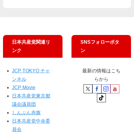
ホ
会
16
由
ー
が
」
党
ム
意
が
元
ド
見
結
衆
ア
書
ん
院
設
可
だ
議
日本共産党関連リ
SNSフォローボタ
置
決
政
員
国
ンク
ン
策
が
交
協
激
省
定
励
に
JCP TOKYO チャ
最新の情報はこち
書
要
ンネル
らから
請
JCP Movie
日本共産党東京都
議会議員団
しんぶん赤旗
日本共産党中央委
員会