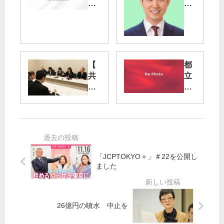
院
平
10
市
区
・
補
鈴
選
木
】
大
【
都
鈴
智
共
立
木
候
産
病
候
補
党
院
補
》
足
独
と
小
立
法
「
平
区
化
Te
で
議
や
n
共
団
め
「JCPTOKYO＋」＃22を公開し
ネ
産
】
よ
ました
ッ
党
西
／
ト
都
新
国
ワ
議
井
立
ー
を
26億円の噴水 中止を
駅
市
ク
議
20
自