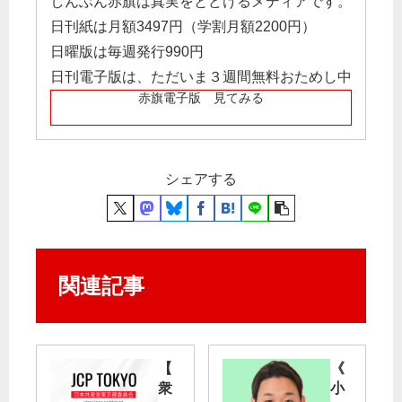
しんぶん赤旗は真実をとどけるメディアです。
日刊紙は月額3497円（学割月額2200円）
日曜版は毎週発行990円
日刊電子版は、ただいま３週間無料おためし中
赤旗電子版 見てみる
シェアする
関連記事
【
《
衆
小