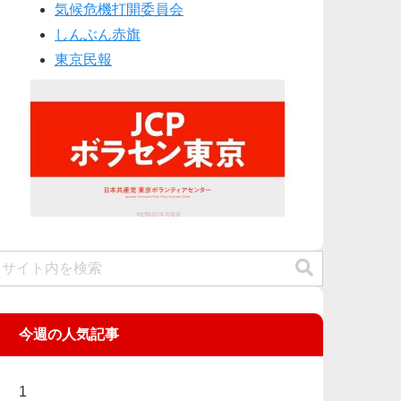
気候危機打開委員会
しんぶん赤旗
東京民報
今週の人気記事