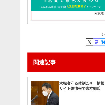
赤旗電
シ
関連記事
求職者守る体制こそ 情報
サイト偽情報で宮本徹氏