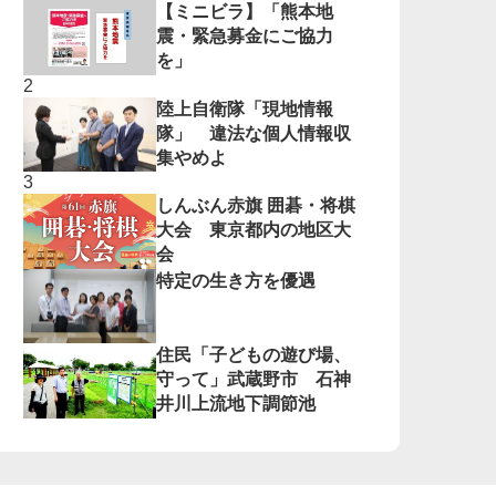
【ミニビラ】「熊本地
震・緊急募金にご協力
を」
陸上自衛隊「現地情報
隊」 違法な個人情報収
集やめよ
しんぶん赤旗 囲碁・将棋
大会 東京都内の地区大
会
特定の生き方を優遇
住民「子どもの遊び場、
守って」武蔵野市 石神
井川上流地下調節池