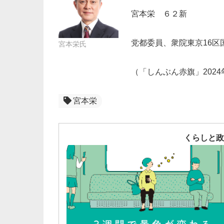
宮本栄 ６２新
党都委員、衆院東京16区
宮本栄氏
（「しんぶん赤旗」2024
宮本栄
くらしと政