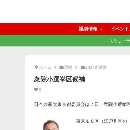
議員情報
イベント
くらし・平
ホーム
選挙
2024総選挙
衆院小選挙区候補
0
日本共産党東京都委員会は７日、衆院小選挙
東京１６区（江戸川区の