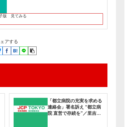
子版 見てみる
ェアする
「都立病院の充実を求める
連絡会」署名訴え “都立病
院 直営で存続を”／里吉ゆ
み都議 “不採算でも必要な
医療”