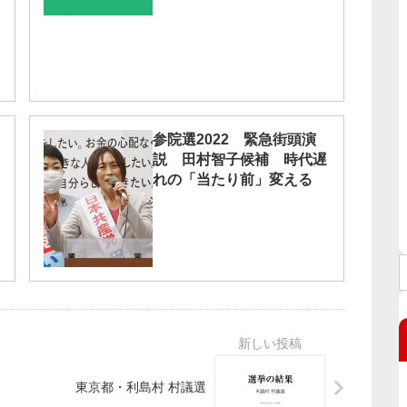
参院選2022 緊急街頭演
説 田村智子候補 時代遅
れの「当たり前」変える
東京都・利島村 村議選