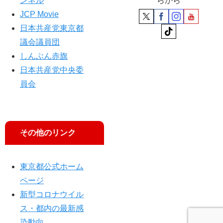
ンネル
らから
員
JCP Movie
長
日本共産党東京都
、
吉
議会議員団
良
しんぶん赤旗
よ
日本共産党中央委
し
子
員会
参
院
議
員
その他のリンク
ら
訴
え
東京都公式ホーム
ページ
新型コロナウイル
ス・都内の最新感
染動向