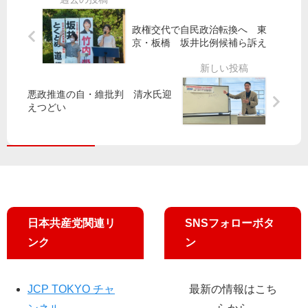
24
】
員
日
政権交代で自民政治転換へ 東
「
（
出
京・板橋 坂井比例候補ら訴え
本
東
席
気
京
を
の
選
改
共
挙
め
悪政推進の自・維批判 清水氏迎
闘
区
えつどい
て
・
）
要
新
再
求
し
選
い
政
治
」
日本共産党関連リ
SNSフォローボタ
田
村
ンク
ン
智
子
副
JCP TOKYO チャ
最新の情報はこち
委