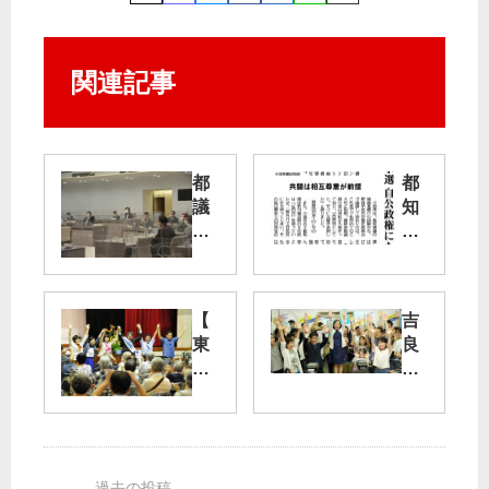
関連記事
都
都
議
知
会
事
議
選
会
運
自
【
吉
営
公
東
良
委
政
大
よ
権
和
し
木
に
市
子
下
も
演
参
氏
審
説
院
の
判
会
議