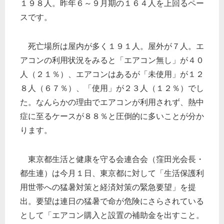
１９８人。昨年６～９月期の１６４人を上回るペー
スです。
死亡場所は屋内が多く１９１人。屋外が７人。エ
アコンの利用状況をみると「エアコン無し」が４０
人（２１％）、エアコンはあるが「未使用」が１２
８人（６７％）、「使用」が２３人（１２％）でし
た。なんらかの理由でエアコンが利用されず、熱中
症に至るケースが８８％と圧倒的に多いことが分か
ります。
東京都生活と健康を守る会連合会（窪田光会長・
都生連）は今月１日、東京都に対して「生活保護利
用世帯への猛暑対策と経済対策の緊急要望」を提
出。要望は連日の猛暑で命が危険にさらされている
として「エアコン購入と設置の補助金を出すこと。