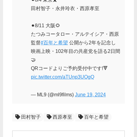
田村智子・永井玲衣・西原孝至
⚫︎8/11 大阪🌻
たつみコータロー・アルテイシア・西原
監督
#百年と希望
公開から2年を記念し
映画上映・102年目の共産党を語る2日間
🤝
QRコードよりご予約受付中です!🔻
pic.twitter.com/aTUnp3UOgQ
— ML9 (@ml9films)
June 19, 2024
田村智子
西原孝至
百年と希望