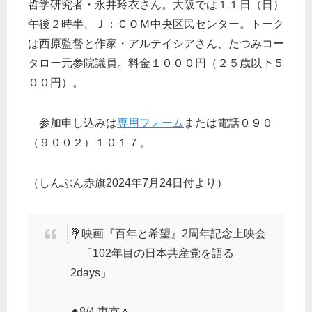
哲学研究者・永井玲衣さん。大阪では１１日（日）
午後２時半、Ｊ：ＣＯＭ中央区民センター。トーク
は西原監督と作家・アルテイシアさん、たつみコー
タロー元参院議員。料金１０００円（２５歳以下５
００円）。
参加申し込みは
専用フォーム
または電話０９０
（９００２）１０１７。
（しんぶん赤旗2024年7月24日付より）
💐映画『百年と希望』2周年記念上映会
「102年目の日本共産党を語る
2days」
⚫︎8/4 東京🗼