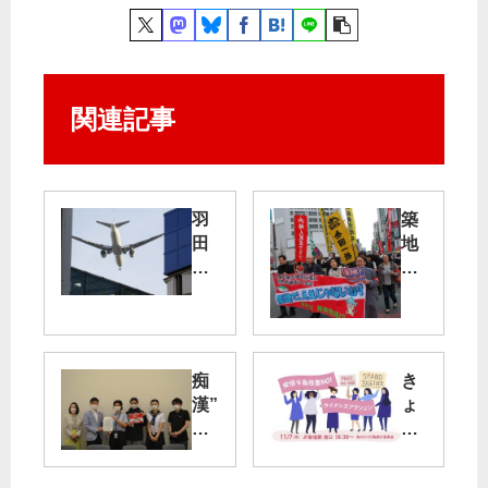
関連記事
羽
築
田
地
新
で
ル
え
ー
え
ト
じ
は
ゃ
痴
き
危
な
漢”
ょ
険
い
本
う
／
か
気
７
北
の
日
区
新