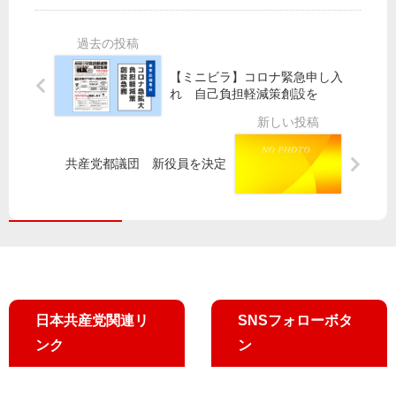
対
・
・
宿
策”
新
「
で
を
宿
住
宣
／
で
民
伝
【ミニビラ】コロナ緊急申し入
若
安
の
市
れ 自己負担軽減策創設を
者
倍
会
場
協
改
」
移
議
憲
が
転
共産党都議団 新役員を決定
会
ノ
学
中
が
ー
習
止
山
女
会
訴
添
性
え
・
ア
吉
ク
良
シ
議
ョ
日本共産党関連リ
SNSフォローボタ
員
ン
に
ンク
ン
要
望