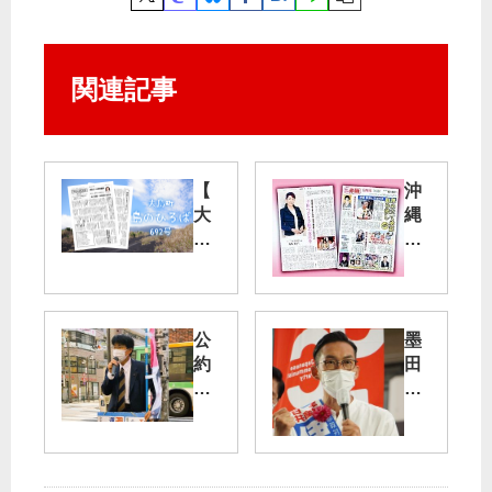
関連記事
【
沖
大
縄
島
県
町
知
】
事
島
、
し
埋
公
墨
ょ
め
約
田
の
立
実
区
ペ
て
現
選
ー
承
と
挙
ジ
認
暴
区
に
取
走