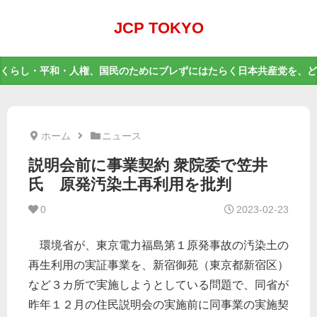
JCP TOKYO
くらし・平和・人権、国民のためにブレずにはたらく日本共産党を、ど
ホーム
ニュース
説明会前に事業契約 衆院委で笠井
氏 原発汚染土再利用を批判
0
2023-02-23
環境省が、東京電力福島第１原発事故の汚染土の
再生利用の実証事業を、新宿御苑（東京都新宿区）
など３カ所で実施しようとしている問題で、同省が
昨年１２月の住民説明会の実施前に同事業の実施契