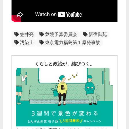
笠井亮
衆院予算委員会
新宿御苑
汚染土
東京電力福島第１原発事故
くらしと政治が、結びつく。