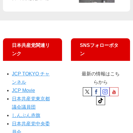
京
に
で
都
集
が
会
筋
書
き/
要
日本共産党関連リ
SNSフォローボタ
求
ンク
ン
受
け
価
格
JCP TOKYO チャ
最新の情報はこち
上
ンネル
らから
乗
JCP Movie
せ/
日本共産党東京都
「
し
議会議員団
ん
しんぶん赤旗
ぶ
日本共産党中央委
ん
員会
赤