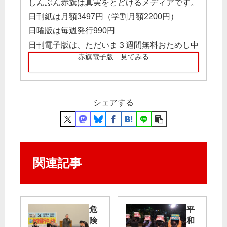
しんぶん赤旗は真実をとどけるメディアです。
日刊紙は月額3497円（学割月額2200円）
日曜版は毎週発行990円
日刊電子版は、ただいま３週間無料おためし中
赤旗電子版 見てみる
シェアする
関連記事
危
平
険
和