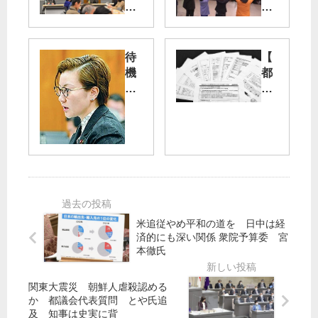
な
の
羽
声
田
新
全
待
【
航
国
機
都
路
で
児
議
～
解
会
低
ウ
消
】
空
ク
政
豊
飛
ラ
府
洲
行
イ
対
追
撤
ナ
策
加
回
侵
抜
工
求
略
本
事
米追従やめ平和の道を 日中は経
め
か
切
「
済的にも深い関係 衆院予算委 宮
集
ら
り
大
本徹氏
会
1
替
成
年
え
」
関東大震災 朝鮮人虐殺認める
を
発
か 都議会代表質問 とや氏追
東
注
及 知事は史実に背