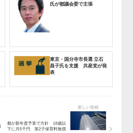
氏が都議会委で主張
東京・国分寺市長選 立石
昌子氏を支援 共産党が発
表
都が新年度予算で方針 18歳以
共鳴
下に月5千円 第2子保育料無償