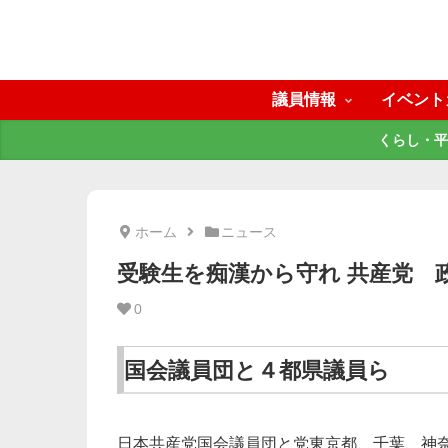
議員情報
イベント
くらし・平
ホーム
ニュース
受験生を痴漢から守れ 共産党 
0
国会議員団と４都県議員ら
日本共産党国会議員団と党東京都、千葉、神