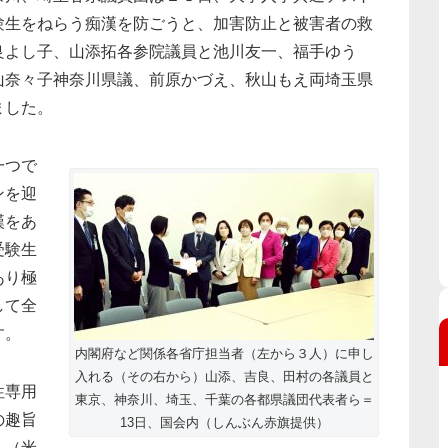
験生をねらう痴漢を防ごうと、加害防止と被害者の救
良よし子、山添拓各参院議員と池川友一、福手ゆう
山奈々子神奈川県議、前原かづえ、秋山もえ両埼玉県
ました。
一つで
ンを迎
漢をあ
受験生
あり極
して全
す。
内閣府など関係各省庁担当者（左から３人）に申し
入れる（その右から）山添、吉良、田村の各議員と
性専用
東京、神奈川、埼玉、千葉の各都県議団代表者ら＝
の趣旨
13日、国会内（しんぶん赤旗提供）
」（米