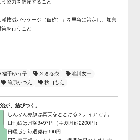
よう協力を依頼すること。
痴漢撲滅パッケージ（仮称）」を早急に策定し、加害
対策を行うこと。
福手ゆう子
米倉春奈
池川友一
前原かづえ
秋山もえ
治が、結びつく。
しんぶん赤旗は真実をとどけるメディアです。
日刊紙は月額3497円（学割月額2200円）
日曜版は毎週発行990円