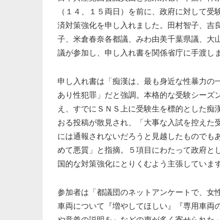
（１４、１５両日）を前に、政府に対して受
済対策強化を申し入れました。田村智子、吉
子、米倉春奈各都議、みわ由美千葉県議、大
議が参加し、申し入れ書を関係省庁に手渡し
申し入れ書は「痴漢は、最も身近な性暴力の
あり性犯罪」だと強調。本格的な受験シーズ
え、すでにＳＮＳ上に受験生を標的とした痴
おる投稿が散見され、「大事な入試を控えた
には通報されないだろうと見越したものでも
めて悪質」と指摘。５項目にわたって政府と
国的な対策強化にとりくむよう主張していま
参加者は「都議団のネットアンケートで、女
車両について『増やしてほしい』『専用車両
や意義の説明を』などの声が多く寄せられた