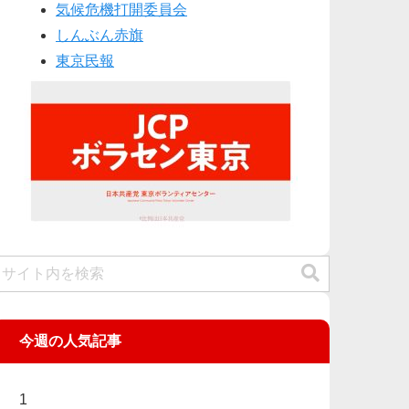
気候危機打開委員会
しんぶん赤旗
東京民報
今週の人気記事