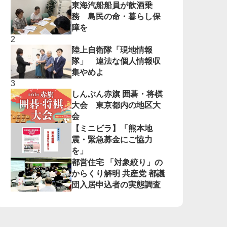
東海汽船船員が飲酒乗
務 島民の命・暮らし保
障を
陸上自衛隊「現地情報
隊」 違法な個人情報収
集やめよ
しんぶん赤旗 囲碁・将棋
大会 東京都内の地区大
会
【ミニビラ】「熊本地
震・緊急募金にご協力
を」
都営住宅 「対象絞り」の
からくり解明 共産党 都議
団入居申込者の実態調査