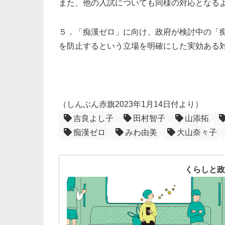
また、他の入試についても同様の対応となる
５．「痴漢ゼロ」に向け、政府が検討中の「
を防止するという立場を明確にした実効ある
（しんぶん赤旗2023年1月14日付より）
吉良よし子
田村智子
山添拓
痴漢ゼロ
みわ由美
大山奈々子
くらしと政