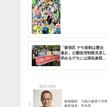
「新宿区 デモ規制は憲法
違反」公園使用制限見直し
求めるデモに山添拓参院議
員、大山とも子都議ら参加
新春随想 大陸の東西で
衆院議員 笠井亮