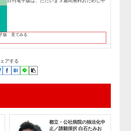
日刊電子版は、ただいま３週間無料おためし中
子版 見てみる
ェアする
都立・公社病院の独法化中
止／請願採択 白石たみお