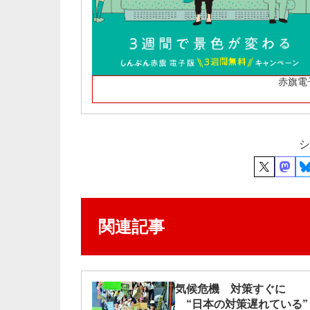
赤旗電
シ
関連記事
気候危機 対策すぐに
“日本の対策遅れている”