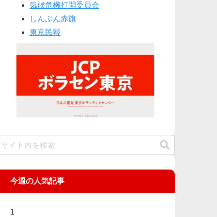
気候危機打開委員会
しんぶん赤旗
東京民報
今週の人気記事