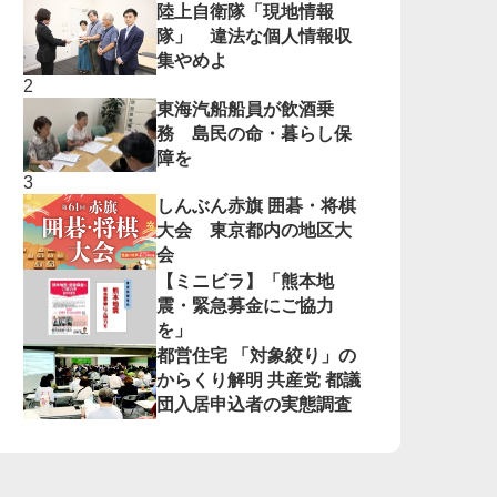
陸上自衛隊「現地情報
隊」 違法な個人情報収
集やめよ
東海汽船船員が飲酒乗
務 島民の命・暮らし保
障を
しんぶん赤旗 囲碁・将棋
大会 東京都内の地区大
会
【ミニビラ】「熊本地
震・緊急募金にご協力
を」
都営住宅 「対象絞り」の
からくり解明 共産党 都議
団入居申込者の実態調査