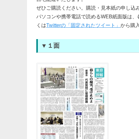
ぜひご購読ください。購読・見本紙の申し込
パソコンや携帯電話で読めるWEB紙面版は、各
くは
Twitterの「固定されたツイート」
から購
▼１面