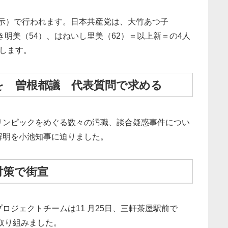
告示）で行われます。日本共産党は、大竹あつ子
き明美（54）、はねいし里美（62）＝以上新＝の4人
します。
を 曽根都議 代表質問で求める
リンピックをめぐる数々の汚職、談合疑惑事件につい
解明を小池知事に迫りました。
対策で街宣
ロジェクトチームは11 月25日、三軒茶屋駅前で
に取り組みました。