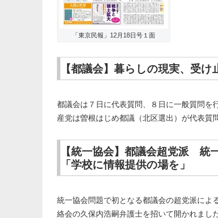
「東京民報」12月18日号１面
【都議会】暮らしの現実、受け
都議会は７日に代表質問、８日に一般質問を
産党は曽根はじめ都議（北区選出）が代表質
【統一協会】都議会超党派 統
「学校に情報提供の場を」
統一協会問題で初となる都議会の超党派によ
絡会の久保内浩嗣弁護士を招いて開かれまし