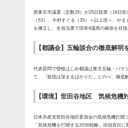
西東京市議選（定数28）が25日投票（18日
（53）、中村すぐる（35）＝以上現＝、やま
を擁立し、全員当選で現有4議席の確保を目指
【都議会】五輪談合の徹底解明
代表質問で曽根はじめ都議は東京五輪・パラ
て、「疑惑は深まるばかりだ」とのべ、徹底
【環境】世田谷地区 気候危機
日本共産党世田谷地区委員会の気候危機打開プ
「気候危機を打開する2030戦略」街頭宣伝