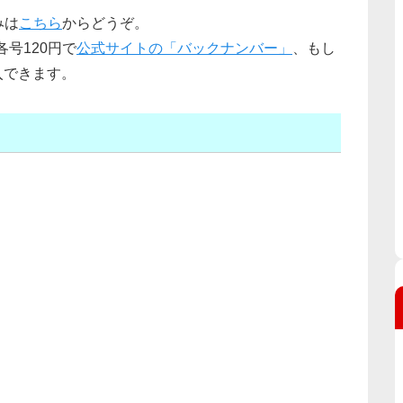
みは
こちら
からどうぞ。
号120円で
公式サイトの「バックナンバー」
、もし
入できます。