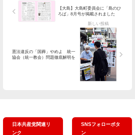
自
で
【大島】大島町委員会に「島のひ
公
土
ろば」8月号が掲載されました
、
日
豊
に
洲
ヘ
移
リ
転
遊
憲法違反の「国葬」やめよ 統一
促
覧
協会（統一教会）問題徹底解明を
す
飛
「
行
延
／
期
「
で
周
浪
辺
費
に
」
騒
「
音
早
被
日本共産党関連リ
SNSフォローボタ
期
害
判
」
ンク
ン