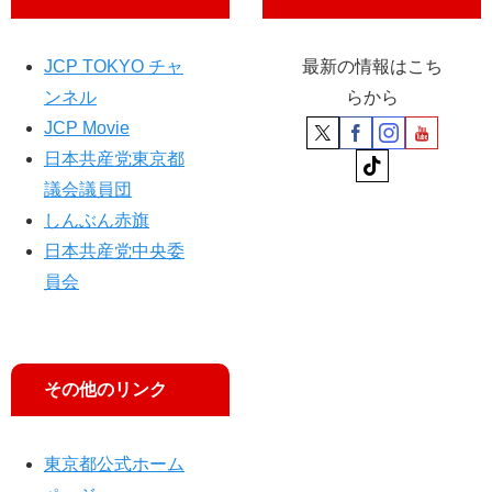
断
宮
を
本
」
徹
JCP TOKYO チャ
最新の情報はこち
／
議
ンネル
らから
都
員
JCP Movie
フ
が
日本共産党東京都
ァ
告
は
発
議会議員団
沈
しんぶん赤旗
黙
日本共産党中央委
員会
その他のリンク
東京都公式ホーム