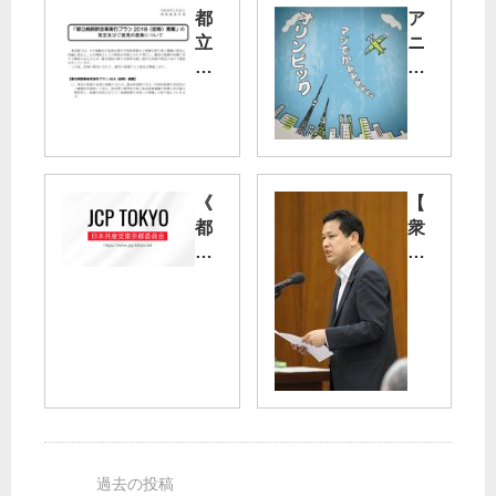
都
ア
立
ニ
病
メ
院
動
の
画
素
「
案
五
発
輪
《
【
表
よ
都
衆
～
り
議
院
都
命
会
決
民
が
・
算
意
大
豊
行
見
事
洲
監
を
。
新
委
公
」
市
】
募
場
立
問
川
題
基
》
地