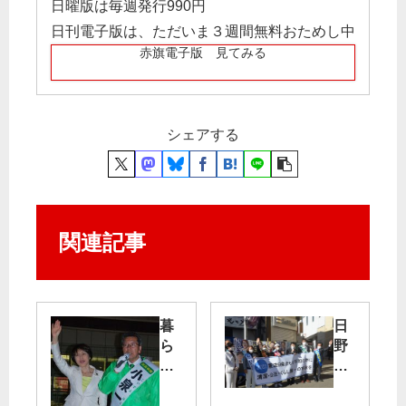
日曜版は毎週発行990円
日刊電子版は、ただいま３週間無料おためし中
赤旗電子版 見てみる
シェアする
関連記事
暮
日
ら
野
し
市
寄
で
り
元