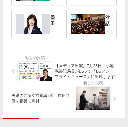
そ
日
う
宣
墨
対
区
伝
田
話
政
／
区
の
に
山
長
区
東
添
選
政
京
拓
挙
続
・
議
に
け
目
員
よ
黒
【メディア出演】7月25日、小池
さ
う
区
晃書記局長がBSフジ「BSフジ
ね
長
プライムニュース」に出席します
ふ
選
じ
氏
小
勇退の共産党前都議2氏 費用弁
擁
泉
償を都響に寄付
立
氏
東
が
京
第
一