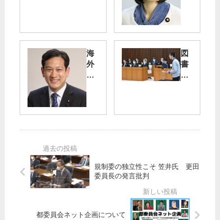
医
ッ
療
ク
保
バ
険
イ
料
ト
海
図
6.2
外
書
％
吉
日
館
増
良
本
廃
さ
人
止
ん
学
問
ラ
校
う
ジ
の
住
オ
派
民
番
遣
投
組
予
票
規制委の独立性こそ 笠井氏 更田
に
定
条
委員長の発言批判
出
教
例
演
員
案
へ
都委員会ネット企画について
コ