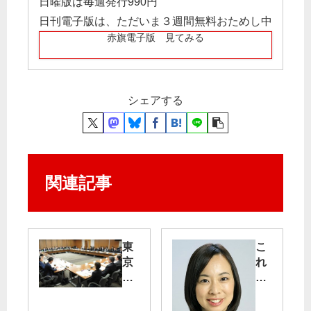
日曜版は毎週発行990円
日刊電子版は、ただいま３週間無料おためし中
赤旗電子版 見てみる
シェアする
関連記事
東
こ
京
れ
が
後
ブ
期
ラ