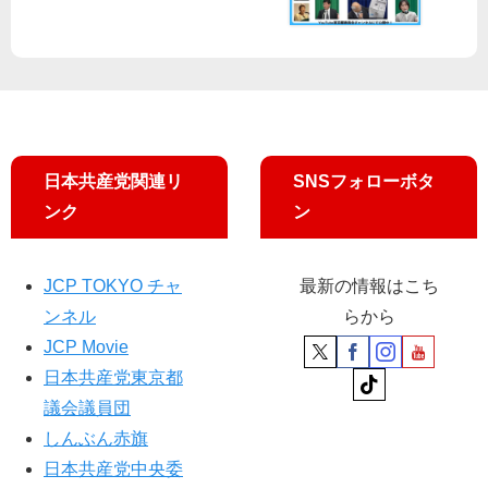
ロ
ナ
国
内
待
機
中
に
日本共産党関連リ
SNSフォローボタ
手
ンク
ン
当
／
宮
JCP TOKYO チャ
最新の情報はこち
本
ンネル
らから
徹
JCP Movie
衆
院
日本共産党東京都
議
議会議員団
員
しんぶん赤旗
が
相
日本共産党中央委