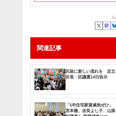
シ
関連記事
区政に新しい流れを 足立
区長・区議選14日告示
「UR住宅家賃減免ぜひ」
宮本徹、吉良よし子、山添