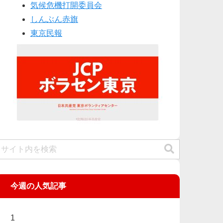
気候危機打開委員会
しんぶん赤旗
東京民報
今週の人気記事