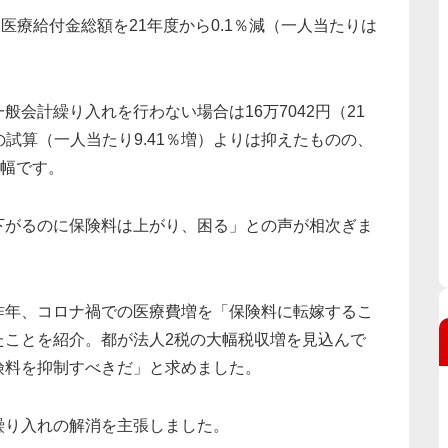
人、医療給付金総額を21年度から0.1％減（一人当たりは
会計繰り入れを行わない場合は16万7042円（21
の試算（一人当たり9.41％増）よりは抑えたものの、
げ幅です。
下がるのに保険料は上がり、困る」との声が相次ぎま
昨年、コロナ禍での医療費増を「保険料に転嫁するこ
たことを紹介。都が法人2税の大幅税収増を見込んで
険料を抑制すべきだ」と求めました。
繰り入れの解消を主張しました。