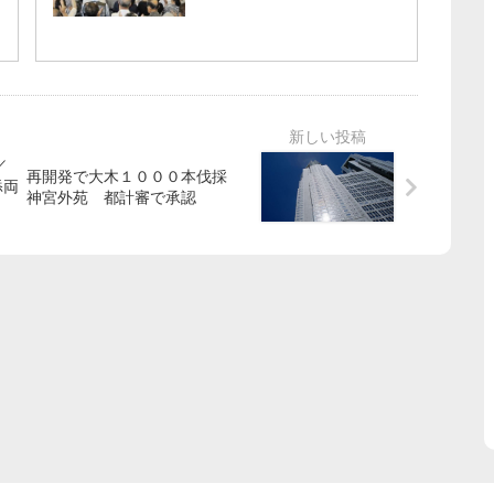
／
再開発で大木１０００本伐採
添両
神宮外苑 都計審で承認