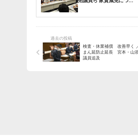
拓議員ら 家賃減免につい
てただす
検査・休業補償 改善早く 
まん延防止延長 宮本・山
議員追及