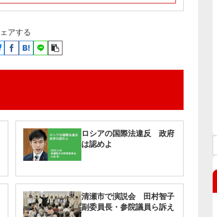
ェアする
ロシアの国際法違反 政府
は認めよ
清瀬市で演説会 田村智子
副委員長・参院議員ら訴え