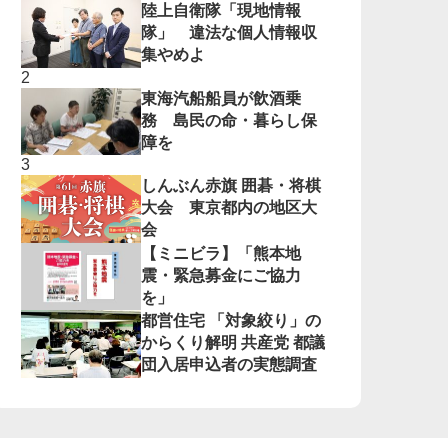
陸上自衛隊「現地情報
隊」 違法な個人情報収
集やめよ
東海汽船船員が飲酒乗
務 島民の命・暮らし保
障を
しんぶん赤旗 囲碁・将棋
大会 東京都内の地区大
会
【ミニビラ】「熊本地
震・緊急募金にご協力
を」
都営住宅 「対象絞り」の
からくり解明 共産党 都議
団入居申込者の実態調査