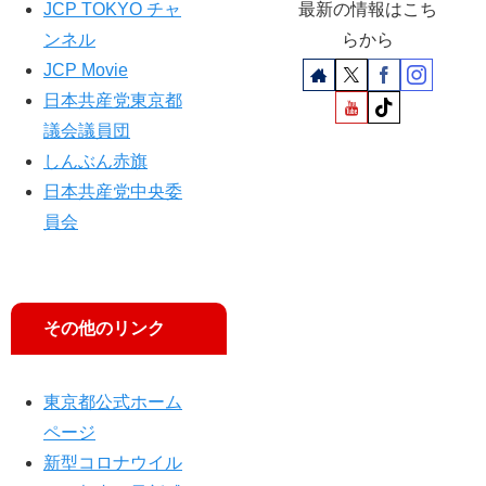
員
JCP TOKYO チャ
最新の情報はこち
会
ンネル
らから
で
JCP Movie
質
問
日本共産党東京都
議会議員団
しんぶん赤旗
日本共産党中央委
員会
その他のリンク
東京都公式ホーム
ページ
新型コロナウイル