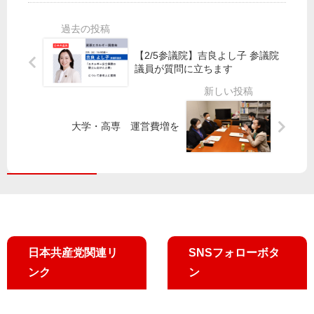
の
田
議
】
つ
区
選
3/2
ど
議
5
い
会
ど
（
【2/5参議院】吉良よし子 参議院
」
こ
水
議員が質問に立ちます
に
異
も
）
宮
常
大
山
本
な
激
添
大学・高専 運営費増を
徹
配
戦
拓
衆
分
参
院
議
議
院
員
議
員
が
参
日本共産党関連リ
SNSフォローボタ
院
予
ンク
ン
算
委