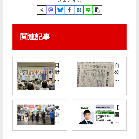
関連記事
日
自
野
公
「
が
市
役
民
職
と
ほ
野
ぼ
東
【
党
独
京
国
の
占
・
会
対
21
質
話
大
区
問