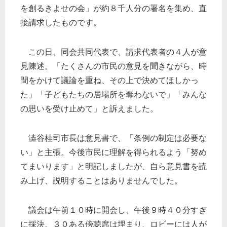
を創るきよせの会」が約８千人分の署名を集め、直
接請求したものです。
この日、同会共同代表で、請求代表者の４人が意
見陳述。「たくさんの市民の意見を聞きながら、時
間をかけて議論を重ね、その上で決めてほしかっ
た」「子どもたちの居場所を奪わないで」「みんな
の思いを受け止めて」と訴えました。
澁谷桂司市長は意見書で、「条例の制定は必要な
い」と主張。今後市民に理解を得られるよう「努め
てまいります」と明記しましたが、自ら意見書を読
み上げ、説明することはありませんでした。
議会は午前１０時に開会し、午後９時４０分すぎ
に採決。３０ある傍聴席は埋まり、ロビーには人が