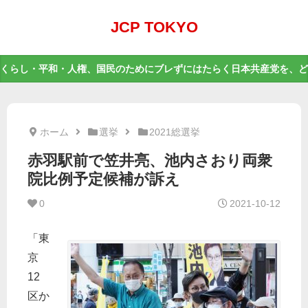
JCP TOKYO
くらし・平和・人権、国民のためにブレずにはたらく日本共産党を、ど
ホーム
選挙
2021総選挙
赤羽駅前で笠井亮、池内さおり両衆
院比例予定候補が訴え
0
2021-10-12
「東
京
12
区か