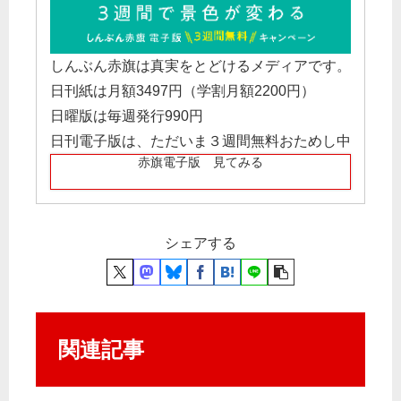
しんぶん赤旗は真実をとどけるメディアです。
日刊紙は月額3497円（学割月額2200円）
日曜版は毎週発行990円
日刊電子版は、ただいま３週間無料おためし中
赤旗電子版 見てみる
シェアする
関連記事