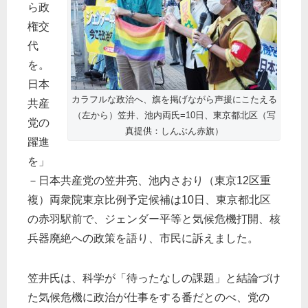
ら政
権交
代
を。
日本
カラフルな政治へ、旗を掲げながら声援にこたえる
共産
（左から）笠井、池内両氏=10日、東京都北区（写
党の
真提供：しんぶん赤旗）
躍進
を」
－日本共産党の笠井亮、池内さおり（東京12区重
複）両衆院東京比例予定候補は10日、東京都北区
の赤羽駅前で、ジェンダー平等と気候危機打開、核
兵器廃絶への政策を語り、市民に訴えました。
笠井氏は、科学が「待ったなしの課題」と結論づけ
た気候危機に政治が仕事をする番だとのべ、党の