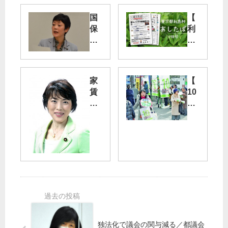
国
【
保
利
料
島
差
】
し
島
押
し
家
【
さ
ょ
賃
10
え
の
下
％
や
ペ
げ
ス
め
ー
住
ト
よ
ジ
み
ッ
和
に
や
プ
泉
「
す
！
都
あ
い
ネ
議
し
団
ッ
が
た
地
ト
た
ば
に
宣
だ
」
田
伝
す
第
独法化で議会の関与減る／都議会
村
】