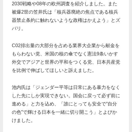
2030戦略や08年の欧州調査を紹介しました。また
被爆2世の笠井氏は「核兵器廃絶の焦点である核兵
器禁止条約に触れないような政権はかえよう」とズ
バリ。
C02排出量の大部分を占める業界大企業から献金を
もらわない党、米国の核の傘でなく憲法9条いかす
外交でアジアと世界の平和をつくる党、日本共産党
を比例で伸ばしてほしいと訴えました。
池内氏は「ジェンダー平等は日常にある暴力をなく
した先にしか実現できない。国会に戻って必ず前に
進める」と力を込め、「誰にとっても安全で”自分
の色”で輝ける日本を一緒に切り開こう」とよびか
けました。