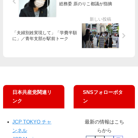
／
19
総務委 原のりこ都議が指摘
・
消
都
8
宮
費
議
号
本
税
会
を
両
の
委
掲
「夫婦別姓実現して」「学費半額
氏
ご
載
に」／青年支部が駅前トーク
が
ま
し
ひ
か
ま
ば
し
し
り
暴
た
が
こ
丘
う
団
地
日本共産党関連リ
SNSフォローボタ
訪
問
ンク
ン
JCP TOKYO チャ
最新の情報はこち
ンネル
らから