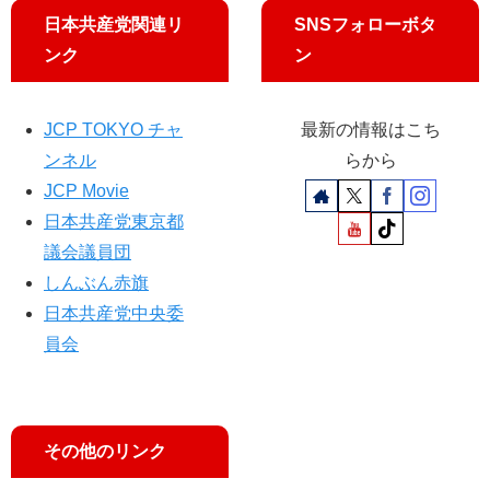
き
日本共産党関連リ
SNSフォローボタ
40
ンク
ン
年
ぶ
り
JCP TOKYO チャ
最新の情報はこち
ンネル
らから
JCP Movie
日本共産党東京都
議会議員団
しんぶん赤旗
日本共産党中央委
員会
その他のリンク