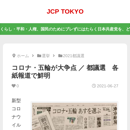
JCP TOKYO
くらし・平和・人権、国民のためにブレずにはたらく日本共産党を、ど
ホーム
選挙
2021都議選
コロナ・五輪が大争点 ／ 都議選 各
紙報道で鮮明
0
2021-06-27
新型
コロ
ナウ
イル