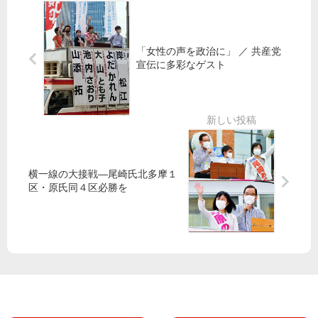
が
高
民
ず
水
の
準
個
日
「女性の声を政治に」 ／ 共産党
人
野
東
宣伝に多彩なゲスト
情
市
京
報
議
都
選
区
調
部
布
消
市
費
、
者
横一線の大接戦―尾崎氏北多摩１
関
区・原氏同４区必勝を
物
係
価
機
指
関
数
に
漏
原
え
油
い
高
響