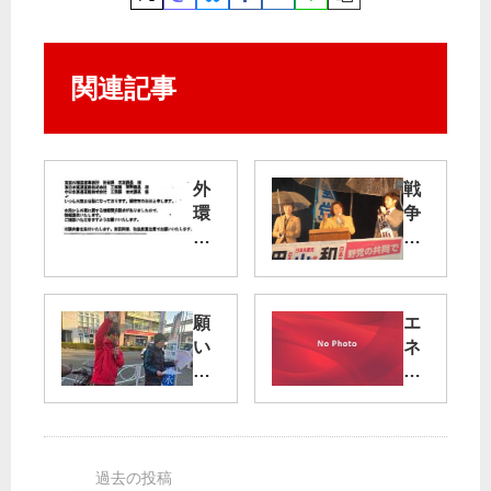
関連記事
外
戦
環
争
道
法
陥
廃
没
止
へ
願
エ
開
党
い
ネ
示
を
実
ル
請
大
現
ギ
求
き
へ
ー
し
く
揺
価
た
る
格
市