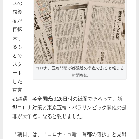
スの
感染
者が
再拡
大す
るも
とで
スタ
コロナ、五輪問題が都議選の争点であると報じる
ート
新聞各紙
した
東京
都議選。各全国氏は26日付の紙面でそろって、新
型コロナ対策と東京五輪・パラリンピック開催の是
非が大争点になると報じました。
「朝日」は、「コロナ・五輪 首都の選択」と見出