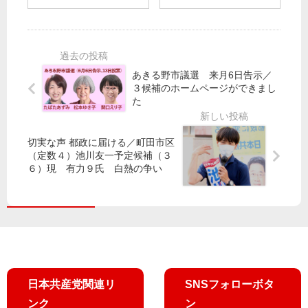
伝
ス
ラ
紹
「
プ
】
介
公
レ
水
》
立
イ
道
都
保
自
基
議
あきる野市議選 来月6日告示／
育
宅
本
選
３候補のホームページができまし
園
近
料
た
全
く
無
三
廃
空
償
大
し
中
へ
争
切実な声 都政に届ける／町田市区
な
停
（定数４）池川友一予定候補（３
点
い
止
６）現 有力９氏 白熱の争い
共
ズ
で
家
産
バ
」
揺
党
リ
ら
が
わ
し
声
か
、
を
る
体
あ
／
に
げ
東
日本共産党関連リ
SNSフォローボタ
し
れ
京
び
ンク
ン