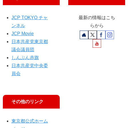
ば
民
れ
都
報
～
政
6
住
JCP TOKYO チャ
最新の情報はこち
が
月
民
動
号
ンネル
らから
が
く
外
JCP Movie
告
日本共産党東京都
発
議会議員団
しんぶん赤旗
日本共産党中央委
員会
その他のリンク
東京都公式ホーム