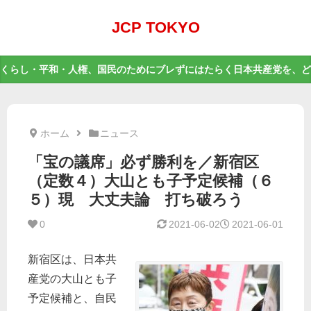
JCP TOKYO
くらし・平和・人権、国民のためにブレずにはたらく日本共産党を、ど
ホーム
ニュース
「宝の議席」必ず勝利を／新宿区
（定数４）大山とも子予定候補（６
５）現 大丈夫論 打ち破ろう
0
2021-06-02
2021-06-01
新宿区は、日本共
産党の大山とも子
予定候補と、自民