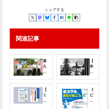
シェアする
関連記事
東
【
久
米
留
軍
米
横
市
田
議
基
【
《
団
地
ミ
ビ
が
】
ニ
ラ
宣
オ
ビ
の