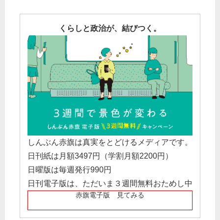
くらしと政治が、結びつく。
しんぶん赤旗は真実をとどけるメディアです。
日刊紙は月額3497円（学割月額2200円）
日曜版は毎週発行990円
日刊電子版は、ただいま３週間無料おためし中
赤旗電子版 見てみる