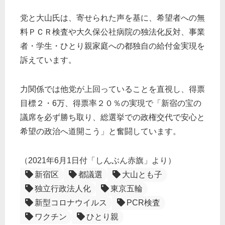
党と大山氏は、寄せられた声を基に、希望者への無
料ＰＣＲ検査や大久保公社病院の独法化反対、事業
者・学生・ひとり親家庭への都独自の給付金実現を
訴えています。
力関係では他党が上回っていることを直視し、得票
目標２・6万、得票率２０％の実現で「新宿の宝の
議席を必ず勝ち取り、総選挙での政権交代で安心と
希望の政治へ道開こう」と奮闘しています。
（2021年6月1日付「しんぶん赤旗」より）
新宿区
都議選
大山とも子
独立行政法人化
東京五輪
新型コロナウイルス
PCR検査
ワクチン
ひとり親