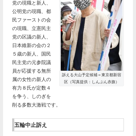
党の現職と新人、
公明党の現職、都
民ファーストの会
の現職、立憲民主
党の区議の新人、
日本維新の会の２
５歳の新人、国民
民主党の元参院議
員が応援する無所
訴える大山予定候補＝東京都新宿
属の女性の新人の
区（写真提供：しんぶん赤旗）
有力８氏が定数４
を争う、しのぎを
削る多数大激戦です。
五輪中止訴え